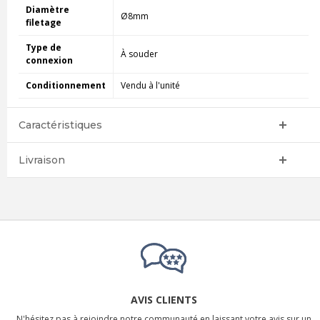
Diamètre
Ø8mm
filetage
Type de
À souder
connexion
Conditionnement
Vendu à l'unité
Caractéristiques
Livraison
AVIS CLIENTS
N'hésitez pas à rejoindre notre communauté en laissant votre avis sur un