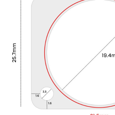
790,00 €
DAN CLARK AUDIO AEON 2
CLOSED NOIRE Casque...
919,00 €
EVERSOLO DMP-A6 MASTER
EDITION GEN 2 Lecteur...
1 290,00 €
LUXSIN X9 DAC Amplificateur
Casque AK4191 +...
1 099,00 €