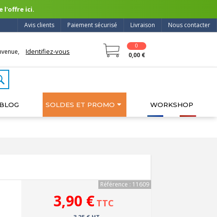
l'offre ici.
Avis clients
Paiement sécurisé
Livraison
Nous contacter
0
Identifiez-vous
nvenue,
0,00 €
BLOG
SOLDES ET PROMO
WORKSHOP
Référence : 11609
3,90 €
TTC