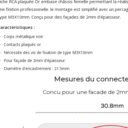
iche RCA plaquée Or embase châssis femelle permettant la réalis
4,95 €
4,30 €
ne finition professionelle. le montage est simplifié avec un per
ype M3X10mm. Conçu pour des façades de 2mm d'épaisseur.
[GRADE B] DAYTON AUDIO
MKSX4 Enceinte Subwoofer...
aractéristiques :
179,90 €
149,00 €
Corps métallique noir
AUDIOPHONICS DA-S250NC
Contacts plaqués or
Amplificateur Intégré...
649,00 €
Nécessite des vis de fixation de type M3X10mm
579,00 €
Pour façade de 2mm d'épaisseur.
FOSI AUDIO CA30
Diamètre d'encastrement : 21.5mm
Amplificateur 4 Voies pour...
159,99 €
135,99 €
Mesures du connect
Concu pour une facade de 2mm
AUDIOPHONICS DAW-S250NC
Amplificateur Intégré...