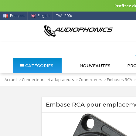
Profitez de
Français
English
TVA: 20%
CATÉGORIES
NOUVEAUTÉS
PR
Accueil
Connecteurs et adaptateurs
Connecteurs
Embases RCA
>
>
>
>
Embase RCA pour emplacemen