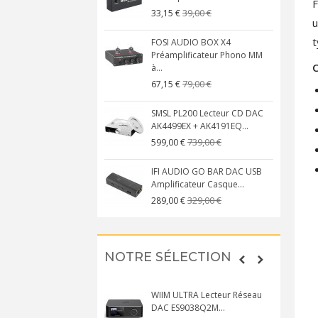
F
39,00 €
33,15 €
u
t
FOSI AUDIO BOX X4
Préamplificateur Phono MM
C
à...
79,00 €
67,15 €
SMSL PL200 Lecteur CD DAC
AK4499EX + AK4191EQ...
739,00 €
599,00 €
IFI AUDIO GO BAR DAC USB
Amplificateur Casque...
329,00 €
289,00 €
NOTRE SÉLECTION
WIIM ULTRA Lecteur Réseau
DAC ES9038Q2M...