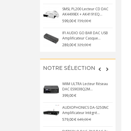
SMSL PL200 Lecteur CD DAC
AK4499EX + AK4191EQ...
739,00 €
599,00 €
IFI AUDIO GO BAR DAC USB
Amplificateur Casque...
329,00 €
289,00 €
NOTRE SÉLECTION
WIIM ULTRA Lecteur Réseau
DAC ES9038Q2M...
399,00 €
AUDIOPHONICS DA-S250NC
Amplificateur Intégré...
649,00 €
579,00 €