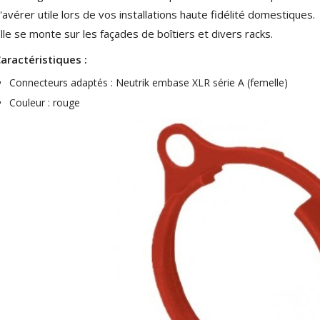
'avérer utile lors de vos installations haute fidélité domestiques.
lle se monte sur les façades de boîtiers et divers racks.
aractéristiques :
Connecteurs adaptés : Neutrik embase XLR série A (femelle)
Couleur : rouge
NEUTRIK NC3FXX Connecteur
XLR Femelle 3 Pôles...
4,95 €
4,30 €
[GRADE B] DAYTON AUDIO
MKSX4 Enceinte Subwoofer...
179,90 €
149,00 €