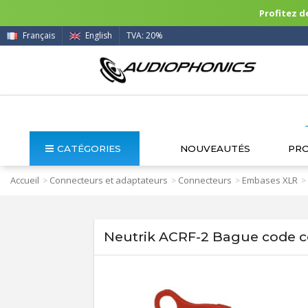
Profitez de
Français
English
TVA: 20%
CATÉGORIES
NOUVEAUTÉS
PR
Accueil
Connecteurs et adaptateurs
Connecteurs
Embases XLR
>
>
>
>
Neutrik ACRF-2 Bague code c