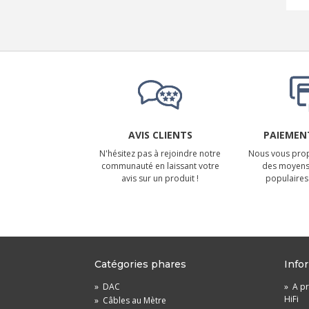
AVIS CLIENTS
PAIEMENT
N'hésitez pas à rejoindre notre
Nous vous prop
communauté en laissant votre
des moyens
avis sur un produit !
populaires 
Catégories phares
Info
»
DAC
»
A pr
HiFi
»
Câbles au Mètre