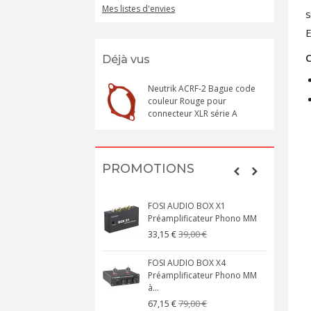
Mes listes d'envies
s
E
C
Déjà vus
Neutrik ACRF-2 Bague code
couleur Rouge pour
connecteur XLR série A
PROMOTIONS
FOSI AUDIO BOX X1
Préamplificateur Phono MM
39,00 €
33,15 €
FOSI AUDIO BOX X4
Préamplificateur Phono MM
à...
79,00 €
67,15 €