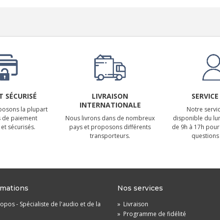
 SÉCURISÉ
LIVRAISON
SERVICE
INTERNATIONALE
osons la plupart
Notre servic
 de paiement
Nous livrons dans de nombreux
disponible du lu
et sécurisés.
pays et proposons différents
de 9h à 17h pour
transporteurs.
questions 
rmations
Nos services
opos - Spécialiste de l'audio et de la
»
Livraison
»
Programme de fidélité