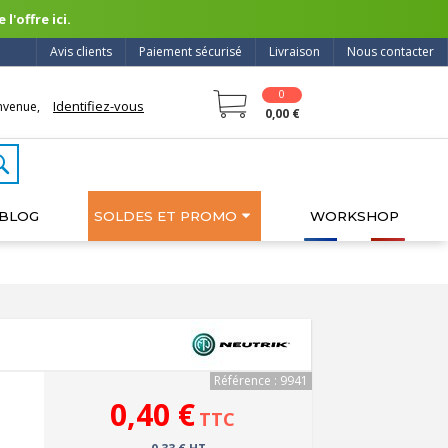
l'offre ici.
Avis clients
Paiement sécurisé
Livraison
Nous contacter
0
Identifiez-vous
nvenue,
0,00 €
BLOG
SOLDES ET PROMO
WORKSHOP
Référence : 9941
0,40 €
TTC