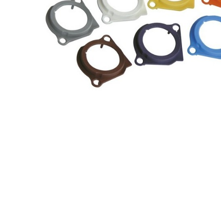
EVERSOLO DMP-A6 MASTER
EDITION GEN 2 Lecteur...
1 290,00 €
LUXSIN X9 DAC Amplificateur
Casque AK4191 +...
1 099,00 €