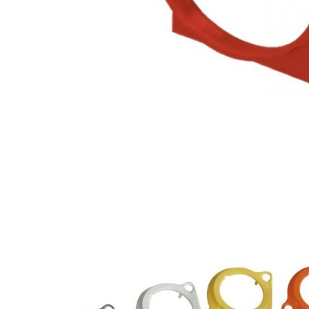
AUDIOPHONICS DA-S250NC
Amplificateur Intégré...
649,00 €
579,00 €
FOSI AUDIO CA30
Amplificateur 4 Voies pour...
159,99 €
135,99 €
AUDIOPHONICS DAW-S250NC
Amplificateur Intégré...
790,00 €
DAN CLARK AUDIO AEON 2
CLOSED NOIRE Casque...
919,00 €