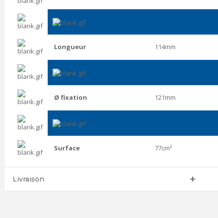
Longueur
114mm
Ø fixation
121mm
Surface
77cm²
Livraison