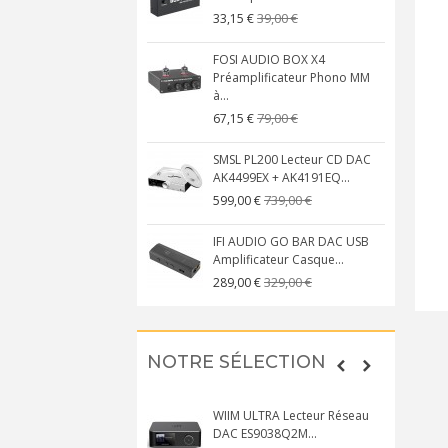
39,00 €
33,15 €
FOSI AUDIO BOX X4
Préamplificateur Phono MM
à...
79,00 €
67,15 €
SMSL PL200 Lecteur CD DAC
AK4499EX + AK4191EQ...
739,00 €
599,00 €
IFI AUDIO GO BAR DAC USB
Amplificateur Casque...
329,00 €
289,00 €
NOTRE SÉLECTION
WIIM ULTRA Lecteur Réseau
DAC ES9038Q2M...