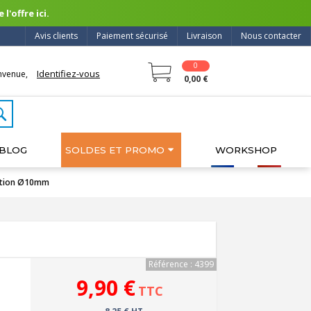
l'offre ici.
Avis clients
Paiement sécurisé
Livraison
Nous contacter
0
Identifiez-vous
nvenue,
0,00 €
BLOG
SOLDES ET PROMO
WORKSHOP
tation Ø10mm
Référence : 4399
9,90 €
TTC