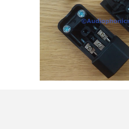
4,95 €
4,30 €
[GRADE B] DAYTON AUDIO
MKSX4 Enceinte Subwoofer...
179,90 €
149,00 €
AUDIOPHONICS DA-S250NC
Amplificateur Intégré...
649,00 €
579,00 €
FOSI AUDIO CA30
Amplificateur 4 Voies pour...
159,99 €
135,99 €
AUDIOPHONICS DAW-S250NC
Amplificateur Intégré...