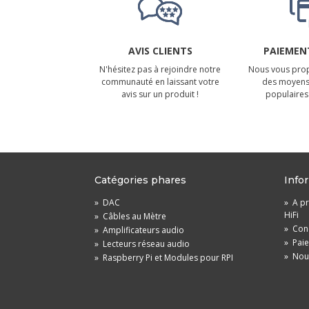
AVIS CLIENTS
PAIEMENT
N'hésitez pas à rejoindre notre
Nous vous prop
communauté en laissant votre
des moyens
avis sur un produit !
populaires 
Catégories phares
Info
»
DAC
»
A pr
HiFi
»
Câbles au Mètre
»
Cond
»
Amplificateurs audio
»
Pai
»
Lecteurs réseau audio
»
Nou
»
Raspberry Pi et Modules pour RPI