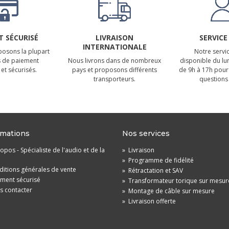
 SÉCURISÉ
LIVRAISON
SERVICE
INTERNATIONALE
osons la plupart
Notre servic
 de paiement
Nous livrons dans de nombreux
disponible du lu
et sécurisés.
pays et proposons différents
de 9h à 17h pour
transporteurs.
questions 
rmations
Nos services
opos - Spécialiste de l'audio et de la
»
Livraison
»
Programme de fidélité
itions générales de vente
»
Rétractation et SAV
ement sécurisé
»
Transformateur torique sur mesur
s contacter
»
Montage de câble sur mesure
»
Livraison offerte