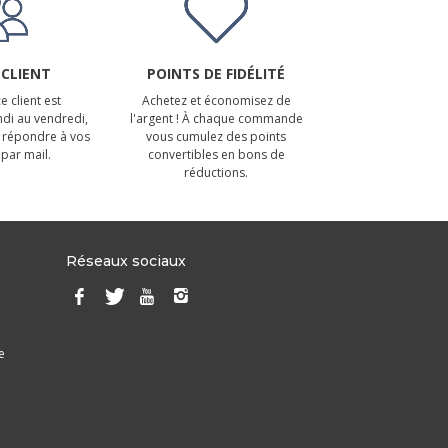
 CLIENT
POINTS DE FIDÉLITÉ
e client est
Achetez et économisez de
ndi au vendredi,
l'argent ! À chaque commande
 répondre à vos
vous cumulez des points
par mail.
convertibles en bons de
réductions.
Réseaux sociaux
e