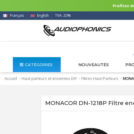
Profitez de
Français
English
TVA: 20%
CATÉGORIES
NOUVEAUTÉS
PR
Accueil
Haut-parleurs et enceintes DIY
Filtres Haut-Parleurs
>
>
>
MONAC
MONACOR DN-1218P Filtre enc