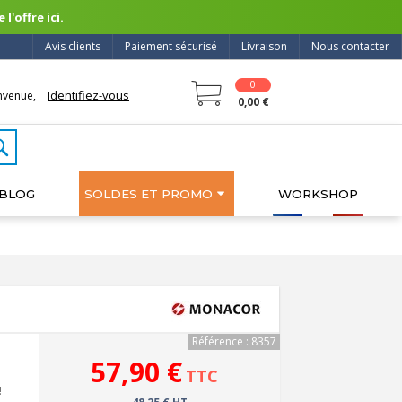
l'offre ici.
Avis clients
Paiement sécurisé
Livraison
Nous contacter
0
Identifiez-vous
nvenue,
0,00 €
BLOG
SOLDES ET PROMO
WORKSHOP
Référence : 8357
57,90 €
TTC
!