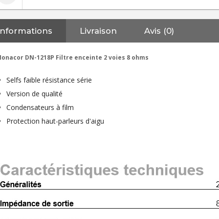
Informations
Livraison
Avis (0)
onacor DN-1218P Filtre enceinte 2 voies 8 ohms
Selfs faible résistance série
Version de qualité
Condensateurs à film
Protection haut-parleurs d'aigu
NEUTRIK NC3FXX Connecteur
XLR Femelle 3 Pôles...