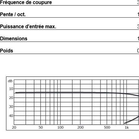
4,95 €
4,30 €
[GRADE B] DAYTON AUDIO
MKSX4 Enceinte Subwoofer...
179,90 €
149,00 €
AUDIOPHONICS DA-S250NC
Amplificateur Intégré...
649,00 €
579,00 €
FOSI AUDIO CA30
Amplificateur 4 Voies pour...
159,99 €
135,99 €
AUDIOPHONICS DAW-S250NC
Amplificateur Intégré...