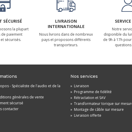
 SÉCURISÉ
LIVRAISON
SERVICE
INTERNATIONALE
osons la plupart
Notre servic
 de paiement
Nous livrons dans de nombreux
disponible du lu
et sécurisés.
pays et proposons différents
de 9h à 17h pour
transporteurs.
questions 
rmations
Nos services
opos - Spécialiste de l'audio et de la
»
Livraison
»
Programme de fidélité
itions générales de vente
»
Rétractation et SAV
ement sécurisé
»
Transformateur torique sur mesur
s contacter
»
Montage de câble sur mesure
»
Livraison offerte