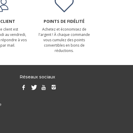
 CLIENT
POINTS DE FIDÉLITÉ
e client est
Achetez et économisez de
ndi au vendredi,
l'argent ! À chaque commande
 répondre à vos
vous cumulez des points
par mail.
convertibles en bons de
réductions.
Réseaux sociaux
e