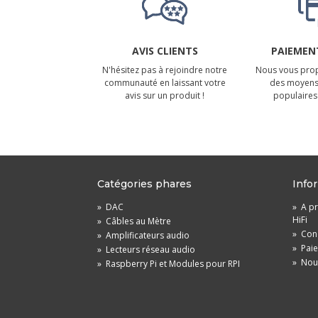
AVIS CLIENTS
PAIEMENT
N'hésitez pas à rejoindre notre
Nous vous prop
communauté en laissant votre
des moyens
avis sur un produit !
populaires 
Catégories phares
Info
»
DAC
»
A pr
HiFi
»
Câbles au Mètre
»
Cond
»
Amplificateurs audio
»
Pai
»
Lecteurs réseau audio
»
Nou
»
Raspberry Pi et Modules pour RPI