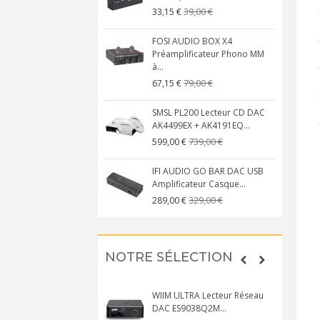
39,00 €
33,15 €
FOSI AUDIO BOX X4
Préamplificateur Phono MM
à...
79,00 €
67,15 €
SMSL PL200 Lecteur CD DAC
AK4499EX + AK4191EQ...
739,00 €
599,00 €
IFI AUDIO GO BAR DAC USB
Amplificateur Casque...
329,00 €
289,00 €
NOTRE SÉLECTION
WIIM ULTRA Lecteur Réseau
DAC ES9038Q2M...