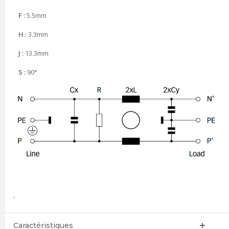
F :
5.5mm
H :
3.3mm
J :
13.3mm
S :
90°
.
Caractéristiques