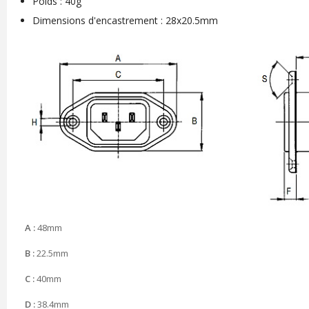
Poids : 40g
Dimensions d'encastrement : 28x20.5mm
A :
48mm
B :
22.5mm
C :
40mm
D :
38.4mm