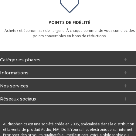
POINTS DE FIDÉLITÉ
Achetez et économisez de l'argent ! À chaque commande vous cumulez des
points convertibles en bons de réductions.
Catégories phares
Informations
Nos services
Réseaux sociaux
Audiophonics est une société créée en 2005, spécialisée dans la distribution
et la vente de produit Audio, HiFi, Do It Yourself et électronique sur internet.
Proposer des produits qualitatifs au meilleur prix, voici la philosophie qui