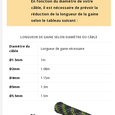
En fonction du diamètre de votre
câble, il est nécessaire de prévoir la
réduction de la longueur de la gaine
selon le tableau suivant :
LONGUEUR DE GAINE SELON DIAMÈTRE DU CÂBLE
Diamètre du
Longueur de gaine nécessaire
câble
Ø1.5mm
1m
Ø2mm
1.08m
Ø4mm
1.15m
Ø5mm
1.3m
Ø5.5mm
1.5m