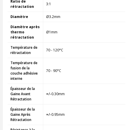
Ratio de
3:1
rétractation
Diamètre
Ø3.2mm
Diamètre après
thermo
Ø1mm
rétractation
Température de
70 - 120°C
rétractation
Température de
fusion de la
70 - 90°C
couche adhésive
interne
Épaisseur de la
Gaine Avant
+/-
0.30mm
Rétractation
Épaisseur de la
Gaine Après
+/-
0.95mm
Rétractation
Résistance à la