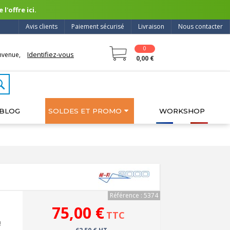
l'offre ici.
Avis clients
Paiement sécurisé
Livraison
Nous contacter
0
Identifiez-vous
nvenue,
0,00 €
BLOG
SOLDES ET PROMO
WORKSHOP
Référence : 5374
75,00 €
TTC
!