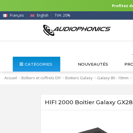
Profitez de
Français
English
TVA: 20%
CATÉGORIES
NOUVEAUTÉS
PR
Accueil
Boîtiers et coffrets DIY
Boitiers Galaxy
Galaxy 80 - 10mm
>
>
>
>
HIFI 2000 Boitier Galaxy GX2