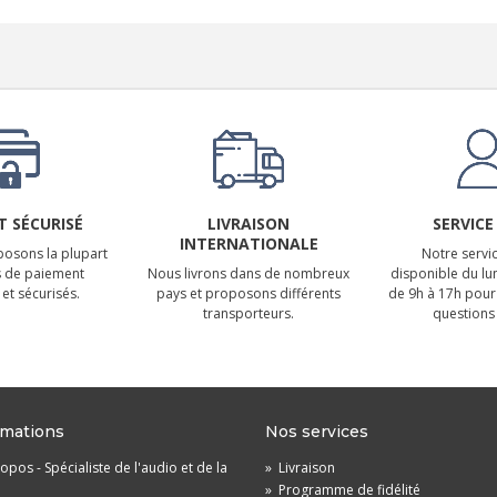
 SÉCURISÉ
LIVRAISON
SERVICE
INTERNATIONALE
osons la plupart
Notre servic
 de paiement
Nous livrons dans de nombreux
disponible du lu
et sécurisés.
pays et proposons différents
de 9h à 17h pour
transporteurs.
questions 
rmations
Nos services
opos - Spécialiste de l'audio et de la
»
Livraison
»
Programme de fidélité