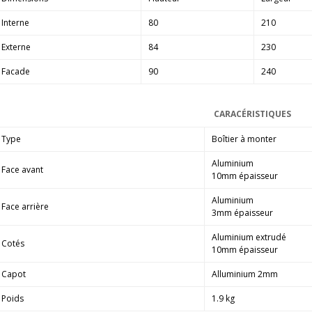
Interne
80
210
Externe
84
230
Facade
90
240
CARACÉRISTIQUES
Type
Boîtier à monter
Aluminium
Face avant
10mm épaisseur
Aluminium
Face arrière
3mm épaisseur
Aluminium extrudé
Cotés
10mm épaisseur
Capot
Alluminium 2mm
Poids
1.9 kg