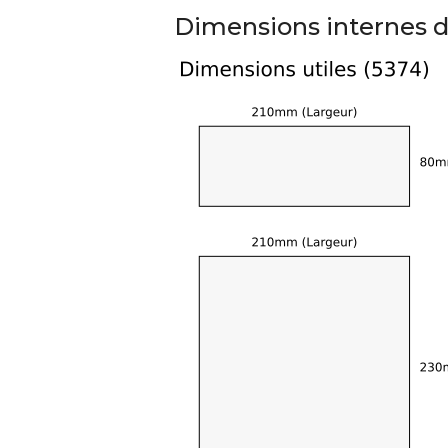
790,00 €
Dimensions internes d
DAN CLARK AUDIO AEON 2
CLOSED NOIRE Casque...
919,00 €
EVERSOLO DMP-A6 MASTER
EDITION GEN 2 Lecteur...
1 290,00 €
LUXSIN X9 DAC Amplificateur
Casque AK4191 +...
1 099,00 €