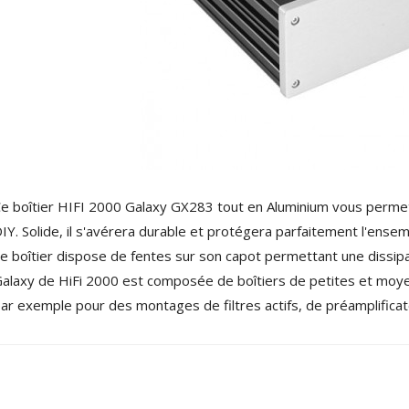
4,95 €
4,30 €
[GRADE B] DAYTON AUDIO
MKSX4 Enceinte Subwoofer...
179,90 €
149,00 €
AUDIOPHONICS DA-S250NC
Amplificateur Intégré...
649,00 €
579,00 €
FOSI AUDIO CA30
e boîtier HIFI 2000 Galaxy GX283 tout en Aluminium vous permett
Amplificateur 4 Voies pour...
IY. Solide, il s'avérera durable et protégera parfaitement l'ens
159,99 €
135,99 €
e boîtier dispose de fentes sur son capot permettant une dissip
alaxy de HiFi 2000 est composée de boîtiers de petites et moyen
ar exemple pour des montages de filtres actifs, de préamplificat
AUDIOPHONICS DAW-S250NC
Amplificateur Intégré...