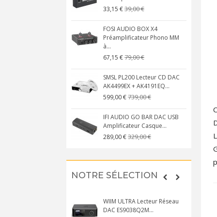
39,00 €
33,15 €
FOSI AUDIO BOX X4
Préamplificateur Phono MM
à...
79,00 €
67,15 €
SMSL PL200 Lecteur CD DAC
AK4499EX + AK4191EQ...
739,00 €
599,00 €
C
IFI AUDIO GO BAR DAC USB
D
Amplificateur Casque...
L
329,00 €
289,00 €
G
p
NOTRE SÉLECTION
WIIM ULTRA Lecteur Réseau
DAC ES9038Q2M...