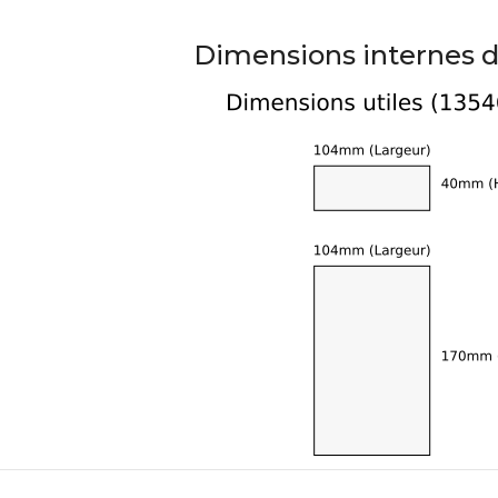
AUDIOPHONICS DAW-S250NC
Amplificateur Intégré...
Dimensions internes d
790,00 €
DAN CLARK AUDIO AEON 2
CLOSED NOIRE Casque...
919,00 €
EVERSOLO DMP-A6 MASTER
EDITION GEN 2 Lecteur...
1 290,00 €
LUXSIN X9 DAC Amplificateur
Casque AK4191 +...
1 099,00 €