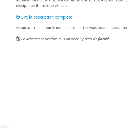
appareil. Le boîtier dispose de fentes sur son capot permettant
dissipation thermique efficace.
Lire la description complète
Aucun avis client pour le moment, connectez-vous pour en laisser un 
En achetant ce produit vous obtenez
3
points de fidélité