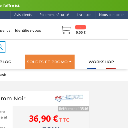
l'offre ici.
Avis clients
Paiement sécurisé
Livraison
Nous contacter
0
Identifiez-vous
nvenue,
0,00 €
BLOG
SOLDES ET PROMO
WORKSHOP
Noir
 3mm Noir
Référence : 13546
tra
36,90 €
le et
TTC