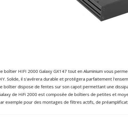
NEUTRIK NC3FXX Connecteur
XLR Femelle 3 Pôles...
4,95 €
4,30 €
[GRADE B] DAYTON AUDIO
MKSX4 Enceinte Subwoofer...
179,90 €
149,00 €
AUDIOPHONICS DA-S250NC
Amplificateur Intégré...
649,00 €
579,00 €
e boîtier HIFI 2000 Galaxy GX147 tout en Aluminium vous permett
FOSI AUDIO CA30
IY. Solide, il s'avérera durable et protégera parfaitement l'ens
Amplificateur 4 Voies pour...
e boîtier dispose de fentes sur son capot permettant une dissip
159,99 €
135,99 €
alaxy de HiFi 2000 est composée de boîtiers de petites et moyen
ar exemple pour des montages de filtres actifs, de préamplificat