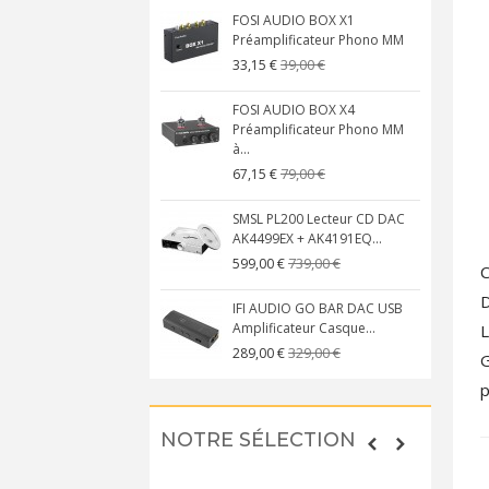
FOSI AUDIO BOX X1
Préamplificateur Phono MM
39,00 €
33,15 €
FOSI AUDIO BOX X4
Préamplificateur Phono MM
à...
79,00 €
67,15 €
SMSL PL200 Lecteur CD DAC
AK4499EX + AK4191EQ...
739,00 €
599,00 €
C
D
IFI AUDIO GO BAR DAC USB
Amplificateur Casque...
L
329,00 €
289,00 €
G
p
NOTRE SÉLECTION