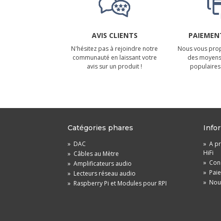
AVIS CLIENTS
PAIEMENT
N'hésitez pas à rejoindre notre
Nous vous prop
communauté en laissant votre
des moyens
avis sur un produit !
populaires 
Catégories phares
Info
»
DAC
»
A pr
HiFi
»
Câbles au Mètre
»
Cond
»
Amplificateurs audio
»
Pai
»
Lecteurs réseau audio
»
Nou
»
Raspberry Pi et Modules pour RPI