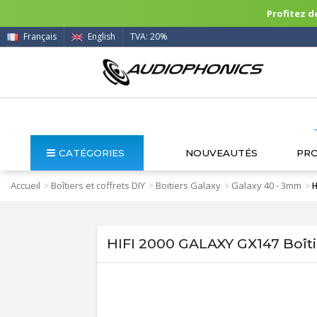
Profitez de
Français
English
TVA: 20%
CATÉGORIES
NOUVEAUTÉS
PR
Accueil
Boîtiers et coffrets DIY
Boitiers Galaxy
Galaxy 40 - 3mm
>
>
>
>
H
HIFI 2000 GALAXY GX147 Boî