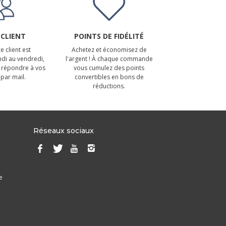
 CLIENT
POINTS DE FIDÉLITÉ
e client est
Achetez et économisez de
ndi au vendredi,
l'argent ! À chaque commande
 répondre à vos
vous cumulez des points
par mail.
convertibles en bons de
réductions.
Réseaux sociaux
e