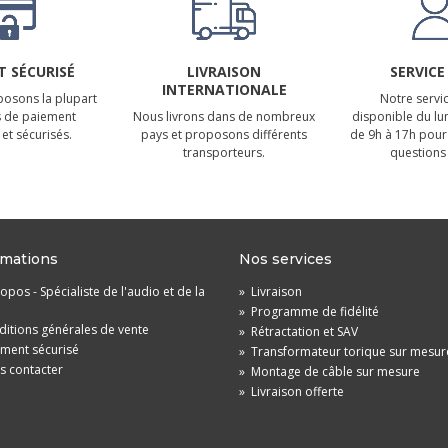
 SÉCURISÉ
LIVRAISON
SERVICE
INTERNATIONALE
osons la plupart
Notre servic
 de paiement
Nous livrons dans de nombreux
disponible du lu
et sécurisés.
pays et proposons différents
de 9h à 17h pour
transporteurs.
questions 
rmations
Nos services
opos - Spécialiste de l'audio et de la
»
Livraison
»
Programme de fidélité
itions générales de vente
»
Rétractation et SAV
ement sécurisé
»
Transformateur torique sur mesur
s contacter
»
Montage de câble sur mesure
»
Livraison offerte