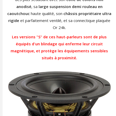
anodisé
, sa
large suspension demi rouleau en
caoutchouc
haute qualité, son
châssis propriétaire ultra
rigide
et parfaitement ventilé, et sa connectique plaquée
Or 24k.
Les versions "S" de ces haut-parleurs sont de plus
équipés d'un blindage qui enferme leur circuit
magnétique, et protège les équipements sensibles
situés à proximité.