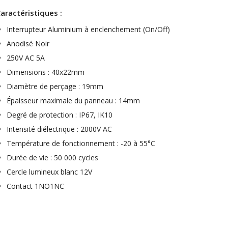
XLR Femelle 3 Pôles...
aractéristiques :
4,95 €
4,30 €
Interrupteur Aluminium à enclenchement (On/Off)
[GRADE B] DAYTON AUDIO
Anodisé Noir
MKSX4 Enceinte Subwoofer...
250V AC 5A
179,90 €
149,00 €
Dimensions : 40x22mm
AUDIOPHONICS DA-S250NC
Diamètre de perçage : 19mm
Amplificateur Intégré...
Épaisseur maximale du panneau : 14mm
649,00 €
579,00 €
Degré de protection : IP67, IK10
FOSI AUDIO CA30
Intensité diélectrique : 2000V AC
Amplificateur 4 Voies pour...
Température de fonctionnement : -20 à 55°C
159,99 €
135,99 €
Durée de vie : 50 000 cycles
Cercle lumineux blanc 12V
Contact 1NO1NC
AUDIOPHONICS DAW-S250NC