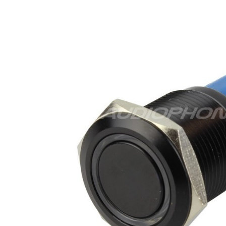
Amplificateur Intégré...
790,00 €
DAN CLARK AUDIO AEON 2
CLOSED NOIRE Casque...
919,00 €
EVERSOLO DMP-A6 MASTER
EDITION GEN 2 Lecteur...
1 290,00 €
LUXSIN X9 DAC Amplificateur
Casque AK4191 +...
1 099,00 €