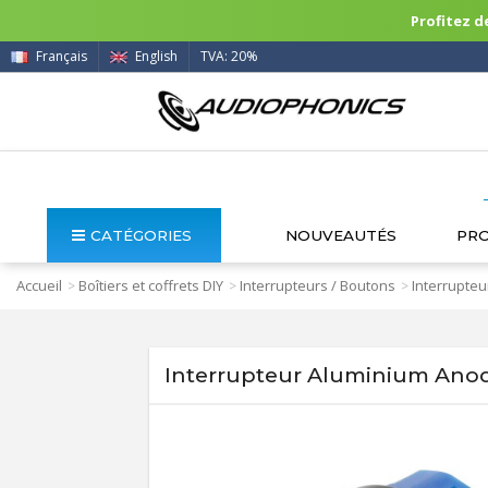
Profitez de
Français
English
TVA: 20%
CATÉGORIES
NOUVEAUTÉS
PR
Accueil
Boîtiers et coffrets DIY
Interrupteurs / Boutons
Interrupteu
>
>
>
Interrupteur Aluminium Ano