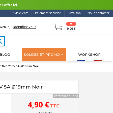
l'offre ici.
Avis clients
Paiement sécurisé
Livraison
Nous contacter
0
Identifiez-vous
nvenue,
0,00 €
BLOG
SOLDES ET PROMO
WORKSHOP
1NO1NC 250V 5A Ø19mm Noir
0V 5A Ø19mm Noir
Référence : 9770
4,90 €
TTC