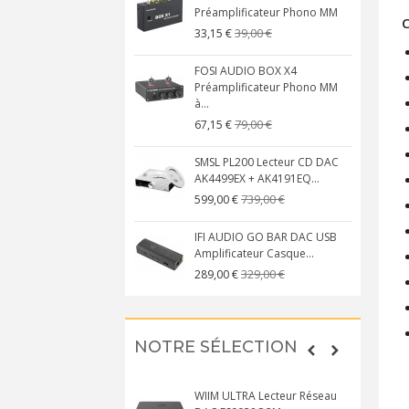
Préamplificateur Phono MM
C
39,00 €
33,15 €
FOSI AUDIO BOX X4
Préamplificateur Phono MM
à...
79,00 €
67,15 €
SMSL PL200 Lecteur CD DAC
AK4499EX + AK4191EQ...
739,00 €
599,00 €
IFI AUDIO GO BAR DAC USB
Amplificateur Casque...
329,00 €
289,00 €
NOTRE SÉLECTION
WIIM ULTRA Lecteur Réseau