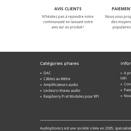
AVIS CLIENTS
PAIEMENT
N'hésitez pas à rejoindre notre
Nous vous prop
communauté en laissant votre
des moyens
avis sur un produit !
populaires 
Catégories phares
Info
»
DAC
»
A pr
HiFi
»
Câbles au Mètre
»
Cond
»
Amplificateurs audio
»
Pai
»
Lecteurs réseau audio
»
Nou
»
Raspberry Pi et Modules pour RPI
Audiophonics est une société créée en 2005, spécialisée 