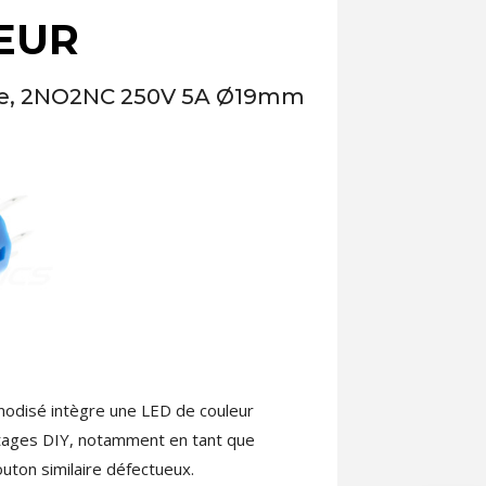
EUR
nge, 2NO2NC 250V 5A Ø19mm
anodisé intègre une LED de couleur
ontages DIY, notamment en tant que
uton similaire défectueux.