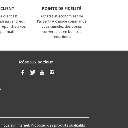
 CLIENT
POINTS DE FIDÉLITÉ
e client est
Achetez et économisez de
ndi au vendredi,
l'argent ! À chaque commande
 répondre à vos
vous cumulez des points
par mail.
convertibles en bons de
réductions.
Réseaux sociaux
e
onique sur internet. Proposer des produits qualitatifs