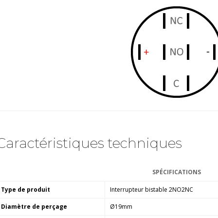
Amplificateur Intégré...
790,00 €
DAN CLARK AUDIO AEON 2
CLOSED NOIRE Casque...
919,00 €
EVERSOLO DMP-A6 MASTER
EDITION GEN 2 Lecteur...
1 290,00 €
LUXSIN X9 DAC Amplificateur
Casque AK4191 +...
1 099,00 €
Caractéristiques techniques
SPÉCIFICATIONS
Type de produit
Interrupteur bistable 2NO2NC
Diamètre de perçage
Ø19mm