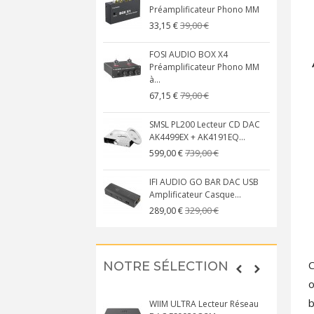
Préamplificateur Phono MM
39,00 €
33,15 €
FOSI AUDIO BOX X4
Préamplificateur Phono MM
à...
79,00 €
67,15 €
SMSL PL200 Lecteur CD DAC
AK4499EX + AK4191EQ...
739,00 €
599,00 €
IFI AUDIO GO BAR DAC USB
Amplificateur Casque...
329,00 €
289,00 €
C
NOTRE SÉLECTION
o
b
WIIM ULTRA Lecteur Réseau