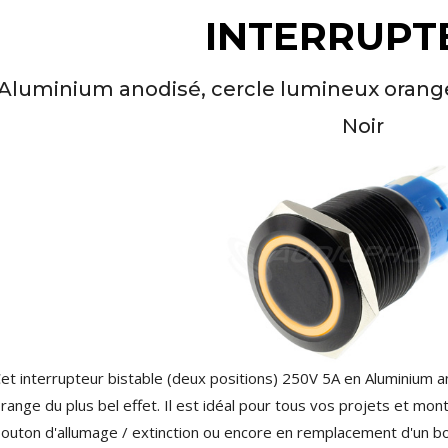
XLR Femelle 3 Pôles...
INTERRUPT
4,95 €
4,30 €
[GRADE B] DAYTON AUDIO
Aluminium anodisé, cercle lumineux ora
MKSX4 Enceinte Subwoofer...
179,90 €
149,00 €
Noir
AUDIOPHONICS DA-S250NC
Amplificateur Intégré...
649,00 €
579,00 €
FOSI AUDIO CA30
Amplificateur 4 Voies pour...
159,99 €
135,99 €
et interrupteur bistable (deux positions) 250V 5A en Aluminium 
range du plus bel effet. Il est idéal pour tous vos projets et m
outon d'allumage / extinction ou encore en remplacement d'un bo
AUDIOPHONICS DAW-S250NC