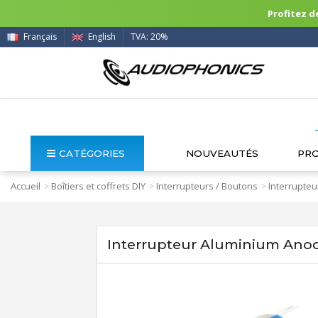
Profitez de
Français
English
TVA: 20%
CATÉGORIES
NOUVEAUTÉS
PR
Accueil
Boîtiers et coffrets DIY
Interrupteurs / Boutons
Interrupteu
>
>
>
Interrupteur Aluminium Ano