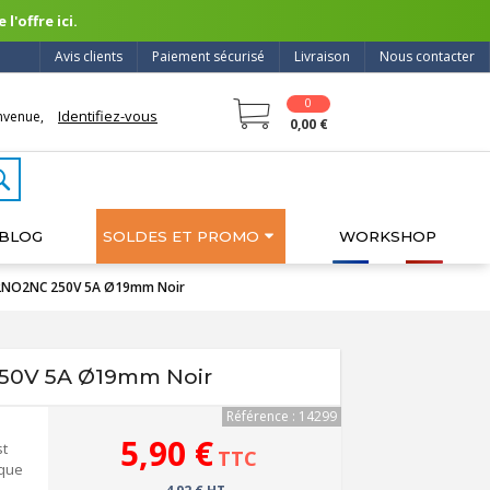
l'offre ici.
Avis clients
Paiement sécurisé
Livraison
Nous contacter
0
Identifiez-vous
nvenue,
0,00 €
BLOG
SOLDES ET PROMO
WORKSHOP
e 2NO2NC 250V 5A Ø19mm Noir
250V 5A Ø19mm Noir
Référence : 14299
5,90 €
st
TTC
 que