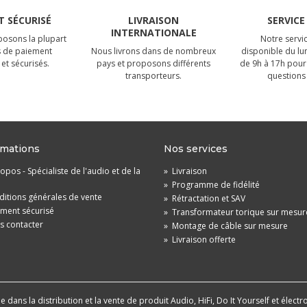
 SÉCURISÉ
LIVRAISON
SERVICE
INTERNATIONALE
osons la plupart
Notre servic
 de paiement
Nous livrons dans de nombreux
disponible du lu
et sécurisés.
pays et proposons différents
de 9h à 17h pour
transporteurs.
questions 
rmations
Nos services
opos - Spécialiste de l'audio et de la
»
Livraison
»
Programme de fidélité
itions générales de vente
»
Rétractation et SAV
ement sécurisé
»
Transformateur torique sur mesur
s contacter
»
Montage de câble sur mesure
»
Livraison offerte
dans la distribution et la vente de produit Audio, HiFi, Do It Yourself et électr