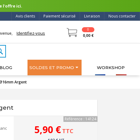
l'offre ici.
Avis clients
Paiement sécurisé
Livraison
Nous contacter
0
Identifiez-vous
nvenue,
0,00 €
BLOG
SOLDES ET PROMO
WORKSHOP
A Ø16mm Argent
gent
Référence : 14124
n
5,90 €
lanc
TTC