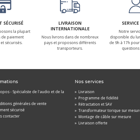
 SÉCURISÉ
LIVRAISON
SERVICE
INTERNATIONALE
osons la plupart
Notre servic
 de paiement
Nous livrons dans de nombreux
disponible du lu
et sécurisés.
pays et proposons différents
de 9h à 17h pour
transporteurs.
questions 
rmations
Nos services
opos - Spécialiste de l'audio et de la
»
Livraison
»
Programme de fidélité
itions générales de vente
»
Rétractation et SAV
ement sécurisé
»
Transformateur torique sur mesur
s contacter
»
Montage de câble sur mesure
»
Livraison offerte