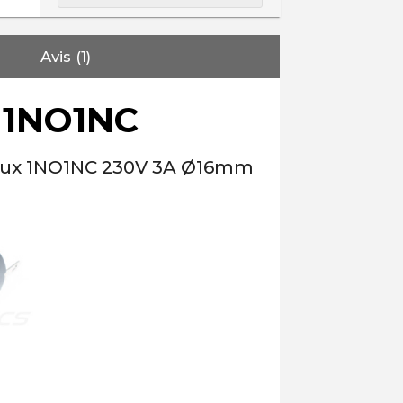
Avis (1)
 1NO1NC
neux 1NO1NC 230V 3A Ø16mm