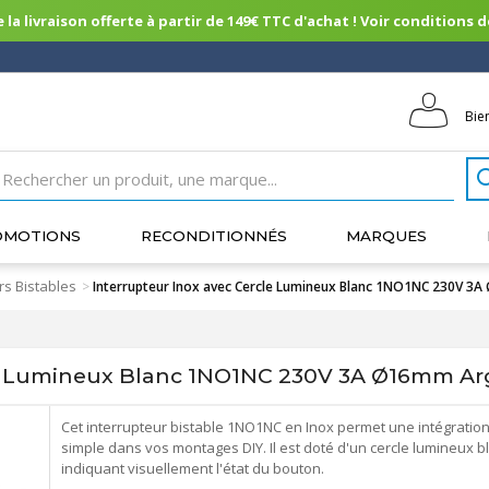
 la livraison offerte à partir de 149€ TTC d'achat ! Voir conditions de 
Bie
OMOTIONS
RECONDITIONNÉS
MARQUES
rs Bistables
>
Interrupteur Inox avec Cercle Lumineux Blanc 1NO1NC 230V 3
le Lumineux Blanc 1NO1NC 230V 3A Ø16mm Ar
Cet interrupteur bistable 1NO1NC en Inox permet une intégratio
simple dans vos montages DIY. Il est doté d'un cercle lumineux b
indiquant visuellement l'état du bouton.