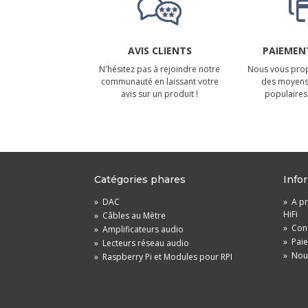
AVIS CLIENTS
PAIEMENT
N'hésitez pas à rejoindre notre
Nous vous prop
communauté en laissant votre
des moyens
avis sur un produit !
populaires 
Catégories phares
Info
»
DAC
»
A pr
HiFi
»
Câbles au Mètre
»
Cond
»
Amplificateurs audio
»
Pai
»
Lecteurs réseau audio
»
Nou
»
Raspberry Pi et Modules pour RPI