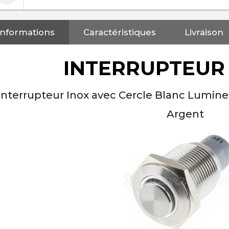
Informations
Caractéristiques
Livraison
INTERRUPTEUR
Interrupteur Inox avec Cercle Blanc Lumi
Argent
NEUTRIK NC3FXX Connecteur
XLR Femelle 3 Pôles...