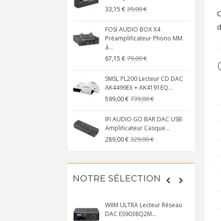
39,00 €
33,15 €
C
d
FOSI AUDIO BOX X4
Préamplificateur Phono MM
à...
79,00 €
67,15 €
SMSL PL200 Lecteur CD DAC
AK4499EX + AK4191EQ...
739,00 €
599,00 €
IFI AUDIO GO BAR DAC USB
Amplificateur Casque...
329,00 €
289,00 €
NOTRE SÉLECTION
WIIM ULTRA Lecteur Réseau
DAC ES9038Q2M...