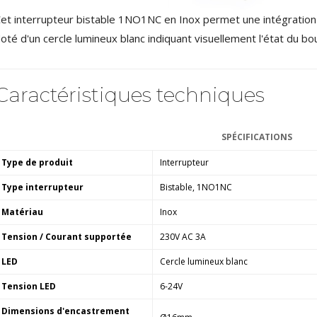
4,95 €
4,30 €
et interrupteur bistable 1NO1NC en Inox permet une intégration
oté d'un cercle lumineux blanc indiquant visuellement l'état du bo
[GRADE B] DAYTON AUDIO
MKSX4 Enceinte Subwoofer...
179,90 €
149,00 €
Caractéristiques techniques
AUDIOPHONICS DA-S250NC
Amplificateur Intégré...
649,00 €
579,00 €
SPÉCIFICATIONS
FOSI AUDIO CA30
Type de produit
Interrupteur
Amplificateur 4 Voies pour...
159,99 €
135,99 €
Type interrupteur
Bistable, 1NO1NC
Matériau
Inox
Tension / Courant supportée
230V AC 3A
LED
Cercle lumineux blanc
Tension LED
6-24V
AUDIOPHONICS DAW-S250NC
Amplificateur Intégré...
Dimensions d'encastrement