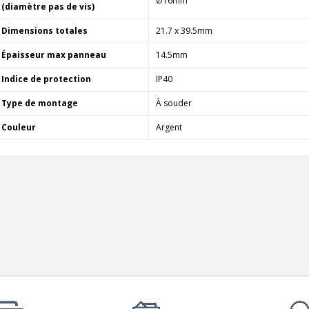
Ø16mm
790,00 €
(diamètre pas de vis)
Dimensions totales
21.7 x 39.5mm
DAN CLARK AUDIO AEON 2
CLOSED NOIRE Casque...
Épaisseur max panneau
14.5mm
919,00 €
Indice de protection
IP40
EVERSOLO DMP-A6 MASTER
EDITION GEN 2 Lecteur...
Type de montage
À souder
1 290,00 €
Couleur
Argent
LUXSIN X9 DAC Amplificateur
Casque AK4191 +...
1 099,00 €