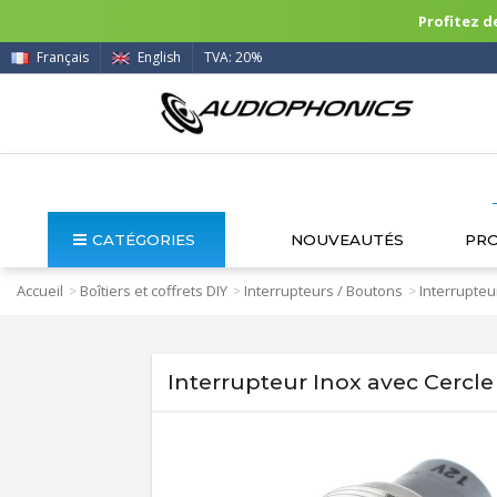
Profitez de
Français
English
TVA: 20%
CATÉGORIES
NOUVEAUTÉS
PR
Accueil
Boîtiers et coffrets DIY
Interrupteurs / Boutons
Interrupteu
>
>
>
Interrupteur Inox avec Cerc