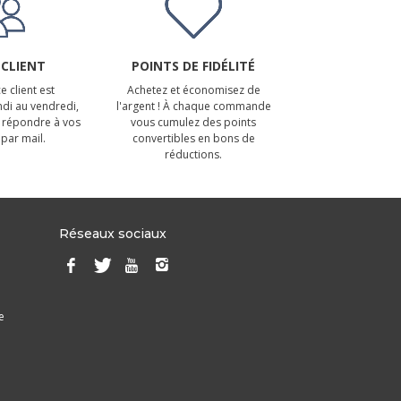
 CLIENT
POINTS DE FIDÉLITÉ
e client est
Achetez et économisez de
ndi au vendredi,
l'argent ! À chaque commande
 répondre à vos
vous cumulez des points
par mail.
convertibles en bons de
réductions.
Réseaux sociaux
e