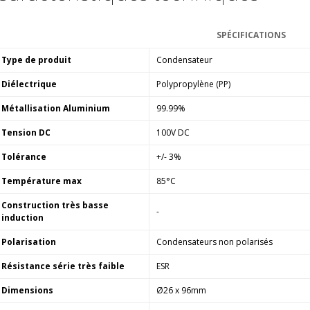
790,00 €
DAN CLARK AUDIO AEON 2
SPÉCIFICATIONS
CLOSED NOIRE Casque...
919,00 €
Type de produit
Condensateur
Diélectrique
Polypropylène (PP)
EVERSOLO DMP-A6 MASTER
EDITION GEN 2 Lecteur...
Métallisation Aluminium
99.99%
1 290,00 €
Tension DC
100V DC
LUXSIN X9 DAC Amplificateur
Casque AK4191 +...
Tolérance
+/- 3%
1 099,00 €
Température max
85°C
Construction très basse
-
induction
Polarisation
Condensateurs non polarisés
Résistance série très faible
ESR
Dimensions
Ø26 x 96mm