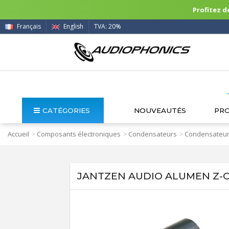
Profitez de
Français
English
TVA: 20%
CATÉGORIES
NOUVEAUTÉS
PR
Accueil
Composants électroniques
Condensateurs
Condensateur
>
>
>
JANTZEN AUDIO ALUMEN Z-CA