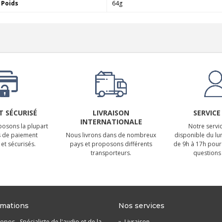
Poids
64g
 SÉCURISÉ
LIVRAISON
SERVICE
INTERNATIONALE
osons la plupart
Notre servic
 de paiement
Nous livrons dans de nombreux
disponible du lu
et sécurisés.
pays et proposons différents
de 9h à 17h pour
transporteurs.
questions 
rmations
Nos services
opos - Spécialiste de l'audio et de la
»
Livraison