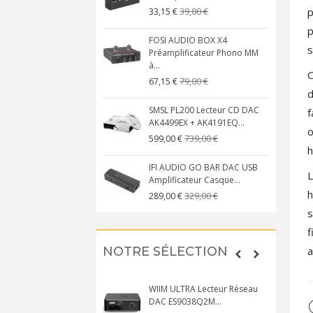
39,00 €
p
33,15 €
p
FOSI AUDIO BOX X4
s
Préamplificateur Phono MM
à...
C
79,00 €
67,15 €
d
SMSL PL200 Lecteur CD DAC
f
AK4499EX + AK4191EQ...
o
739,00 €
599,00 €
h
IFI AUDIO GO BAR DAC USB
L
Amplificateur Casque...
h
329,00 €
289,00 €
s
f
NOTRE SÉLECTION
a
WIIM ULTRA Lecteur Réseau
DAC ES9038Q2M...