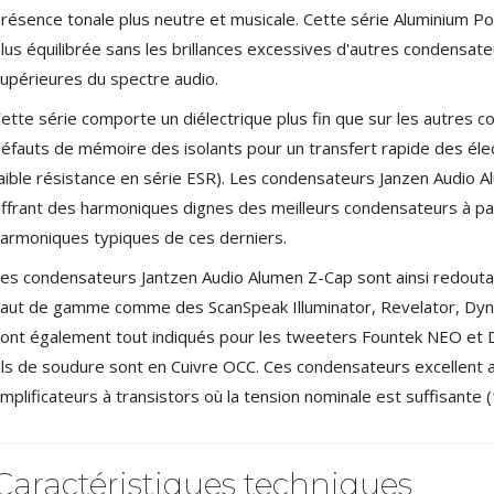
4,95 €
résence tonale plus neutre et musicale. Cette série Aluminium P
4,30 €
lus équilibrée sans les brillances excessives d'autres condensa
[GRADE B] DAYTON AUDIO
upérieures du spectre audio.
MKSX4 Enceinte Subwoofer...
179,90 €
149,00 €
ette série comporte un diélectrique plus fin que sur les autres 
éfauts de mémoire des isolants pour un transfert rapide des él
AUDIOPHONICS DA-S250NC
Amplificateur Intégré...
aible résistance en série ESR). Les condensateurs Janzen Audio Al
649,00 €
579,00 €
ffrant des harmoniques dignes des meilleurs condensateurs à papi
armoniques typiques de ces derniers.
FOSI AUDIO CA30
Amplificateur 4 Voies pour...
es condensateurs Jantzen Audio Alumen Z-Cap sont ainsi redouta
159,99 €
135,99 €
aut de gamme comme des ScanSpeak Illuminator, Revelator, Dynau
ont également tout indiqués pour les tweeters Fountek NEO et
ils de soudure sont en Cuivre OCC. Ces condensateurs excellent 
mplificateurs à transistors où la tension nominale est suffisante
AUDIOPHONICS DAW-S250NC
Caractéristiques techniques
Amplificateur Intégré...