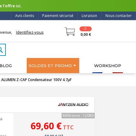
l'offre ici.
Avis clients
Paiement sécurisé
Livraison
Nous contacter
0
Identifiez-vous
nvenue,
0,00 €
BLOG
SOLDES ET PROMO
WORKSHOP
 ALUMEN Z-CAP Condensateur 100V 4.7µF
Référence : 12089
la
69,60 €
TTC