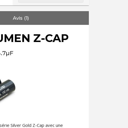
Avis (1)
UMEN Z-CAP
4.7µF
érie Silver Gold Z-Cap avec une