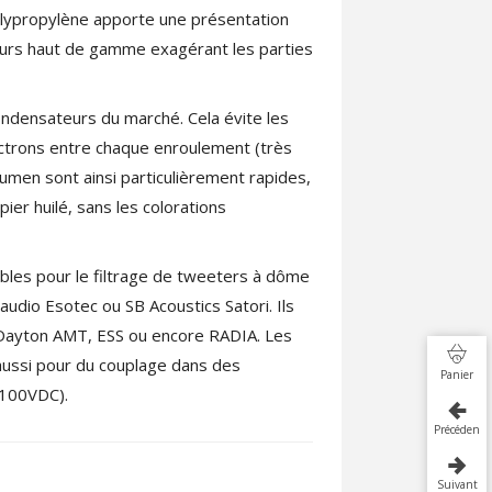
olypropylène apporte une présentation
teurs haut de gamme exagérant les parties
condensateurs du marché. Cela évite les
ectrons entre chaque enroulement (très
umen sont ainsi particulièrement rapides,
er huilé, sans les colorations
bles pour le filtrage de tweeters à dôme
dio Esotec ou SB Acoustics Satori. Ils
 Dayton AMT, ESS ou encore RADIA. Les
aussi pour du couplage dans des
Panier
 (100VDC).
Précédent
Suivant