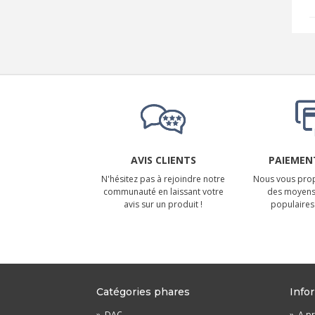
AVIS CLIENTS
PAIEMENT
N'hésitez pas à rejoindre notre
Nous vous prop
communauté en laissant votre
des moyens
avis sur un produit !
populaires 
Catégories phares
Info
»
DAC
»
A pr