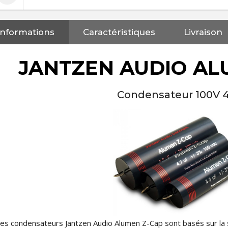
Informations
Caractéristiques
Livraison
JANTZEN AUDIO AL
Condensateur 100V 
NEUTRIK NC3FXX Connecteur
es condensateurs Jantzen Audio Alumen Z-Cap sont basés sur la s
XLR Femelle 3 Pôles...