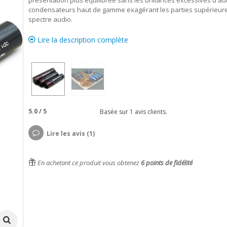
présentation plus équilibrée sans les brillances excessives d'au
condensateurs haut de gamme exagérant les parties supérieur
spectre audio.
Lire la description complète
5.0
/
5
Basée sur
1
avis clients.
Lire les avis (1)
En achetant ce produit vous obtenez
6
points de fidélité