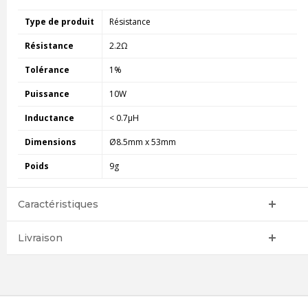
Type de produit
Résistance
Résistance
2.2Ω
Tolérance
1%
Puissance
10W
Inductance
< 0.7µH
Dimensions
Ø8.5mm x 53mm
Poids
9g
Caractéristiques
Livraison