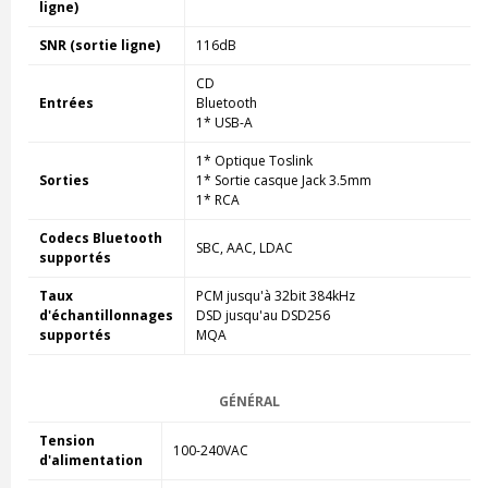
ligne)
SNR (sortie ligne)
116dB
CD
Entrées
Bluetooth
1* USB-A
1* Optique Toslink
Sorties
1* Sortie casque Jack 3.5mm
1* RCA
Codecs Bluetooth
SBC, AAC, LDAC
supportés
Taux
PCM jusqu'à 32bit 384kHz
d'échantillonnages
DSD jusqu'au DSD256
supportés
MQA
GÉNÉRAL
Tension
100-240VAC
d'alimentation