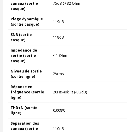
canaux (sortie
75dB @ 32 Ohm
casque)
Plage dynamique
119dB
(sortie casque)
SNR (sortie
118dB
casque)
Impédance de
sortie (sortie
< 1 Ohm
casque)
Niveau de sortie
2Vrms
(sortie ligne)
Réponse en
fréquence (sortie
20Hz-40kHz (-0.2dB)
ligne)
THD+N (sortie
0.008%
ligne)
Séparation des
canaux (sortie
110dB