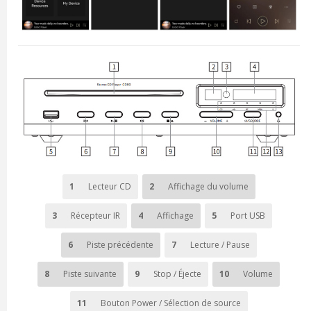
1
Lecteur CD
2
Affichage du volume
3
Récepteur IR
4
Affichage
5
Port USB
6
Piste précédente
7
Lecture / Pause
8
Piste suivante
9
Stop / Éjecte
10
Volume
11
Bouton Power / Sélection de source