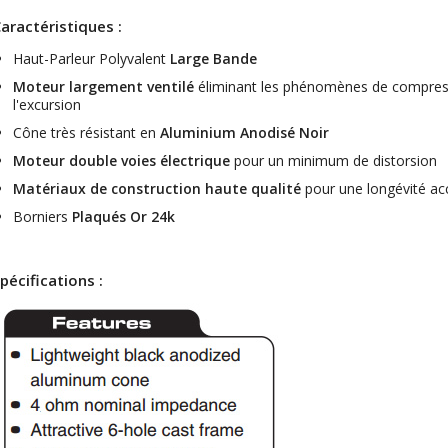
aractéristiques :
NEUTRIK NC3FXX Connecteur
Haut-Parleur Polyvalent
Large Bande
XLR Femelle 3 Pôles...
4,95 €
4,30 €
Moteur largement ventilé
éliminant les phénomènes de compressio
l'excursion
[GRADE B] DAYTON AUDIO
Cône très résistant en
Aluminium Anodisé Noir
MKSX4 Enceinte Subwoofer...
Moteur double voies électrique
pour un minimum de distorsion
179,90 €
149,00 €
Matériaux de construction haute qualité
pour une longévité ac
AUDIOPHONICS DA-S250NC
Borniers
Plaqués Or 24k
Amplificateur Intégré...
649,00 €
579,00 €
pécifications :
FOSI AUDIO CA30
Amplificateur 4 Voies pour...
159,99 €
135,99 €