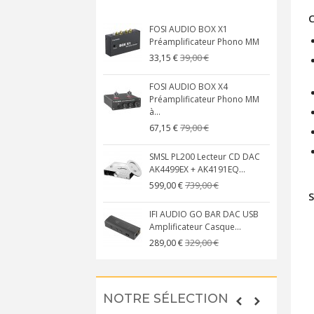
C
FOSI AUDIO BOX X1
Préamplificateur Phono MM
39,00 €
33,15 €
FOSI AUDIO BOX X4
Préamplificateur Phono MM
à...
79,00 €
67,15 €
SMSL PL200 Lecteur CD DAC
AK4499EX + AK4191EQ...
739,00 €
599,00 €
S
IFI AUDIO GO BAR DAC USB
Amplificateur Casque...
329,00 €
289,00 €
NOTRE SÉLECTION