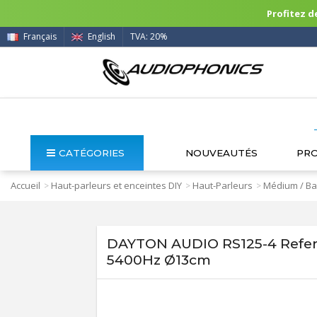
Profitez de
Français
English
TVA: 20%
CATÉGORIES
NOUVEAUTÉS
PR
Accueil
Haut-parleurs et enceintes DIY
Haut-Parleurs
Médium / Ba
>
>
>
DAYTON AUDIO RS125-4 Refer
5400Hz Ø13cm