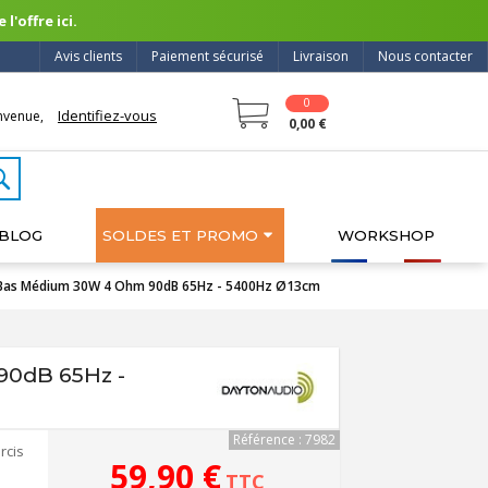
l'offre ici.
Avis clients
Paiement sécurisé
Livraison
Nous contacter
0
Identifiez-vous
nvenue,
0,00 €
BLOG
SOLDES ET PROMO
WORKSHOP
 Bas Médium 30W 4 Ohm 90dB 65Hz - 5400Hz Ø13cm
90dB 65Hz -
Référence : 7982
rcis
59,90 €
TTC