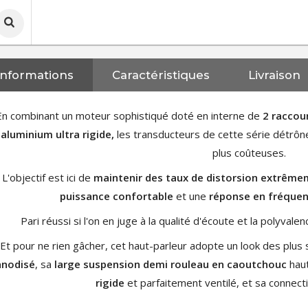
Informations
Caractéristiques
Livraison
En combinant un moteur sophistiqué doté en interne de
2 raccour
aluminium ultra rigide,
les transducteurs de cette série détrône
plus coûteuses.
L'objectif est ici de
maintenir des taux de distorsion extrême
puissance confortable
et une
réponse en fréquen
Pari réussi si l'on en juge à la qualité d'écoute et la polyvale
Et pour ne rien gâcher, cet haut-parleur adopte un look des plus
anodisé
, sa
large suspension demi rouleau en caoutchouc
haut
rigide
et parfaitement ventilé, et sa connect