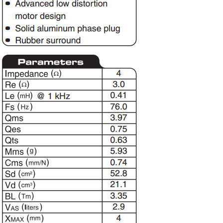
AUDIOPHONICS DAW-S250NC
Amplificateur Intégré...
790,00 €
DAN CLARK AUDIO AEON 2
CLOSED NOIRE Casque...
919,00 €
EVERSOLO DMP-A6 MASTER
EDITION GEN 2 Lecteur...
1 290,00 €
LUXSIN X9 DAC Amplificateur
Casque AK4191 +...
1 099,00 €