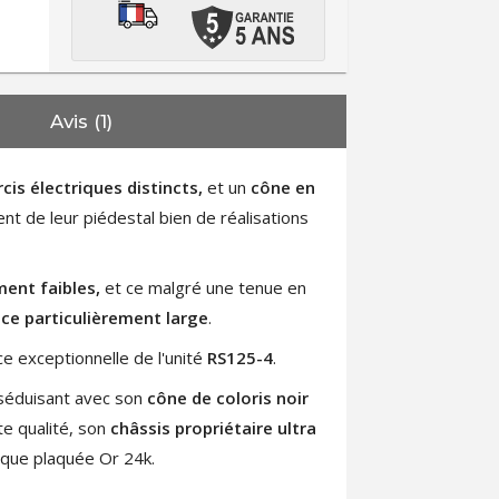
Avis (1)
cis électriques distincts,
et
un
cône en
nt de leur piédestal bien de réalisations
ment faibles,
et ce malgré une tenue en
ce particulièrement large
.
nce exceptionnelle de l'unité
RS125-4
.
 séduisant avec son
cône de coloris noir
e qualité, son
châssis propriétaire ultra
ique plaquée Or 24k.