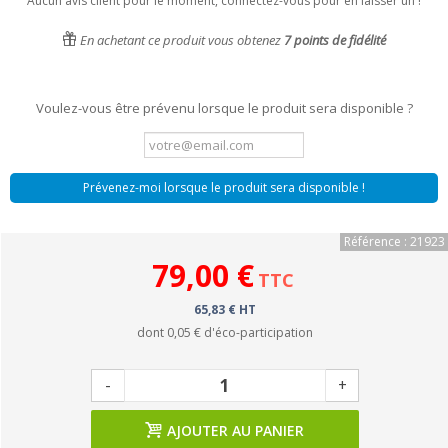
Aucun avis client pour le moment, connectez-vous pour en laisser un !
En achetant ce produit vous obtenez
7
points de fidélité
Voulez-vous être prévenu lorsque le produit sera disponible ?
Prévenez-moi lorsque le produit sera disponible !
Référence : 21923
79,00 €
TTC
65,83 € HT
dont
0,05 €
d'éco-participation
-
+
AJOUTER AU PANIER