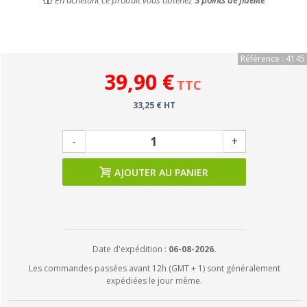
En achetant ce produit vous obtenez
3
points de fidélité
Référence : 4145
39,90 €
TTC
33,25 € HT
-
+
AJOUTER AU PANIER
Date d'expédition :
06-08-2026.
Les commandes passées avant 12h (GMT + 1) sont généralement
expédiées le jour même.