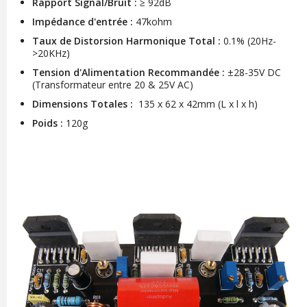
Rapport Signal/Bruit :
≥ 92dB
Impédance d'entrée :
47kohm
Taux de Distorsion Harmonique Total :
0.1% (20Hz-
>20KHz)
Tension d'Alimentation Recommandée :
±28-35V DC
(Transformateur entre 20 & 25V AC)
Dimensions Totales :
135 x 62 x 42mm (L x l x h)
Poids :
120g