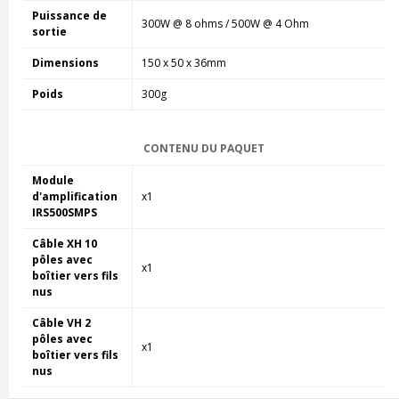
Puissance de
300W @ 8 ohms / 500W @ 4 Ohm
sortie
Dimensions
150 x 50 x 36mm
Poids
300g
CONTENU DU PAQUET
Module
d'amplification
x1
IRS500SMPS
Câble XH 10
pôles avec
x1
boîtier vers fils
nus
Câble VH 2
pôles avec
x1
boîtier vers fils
nus