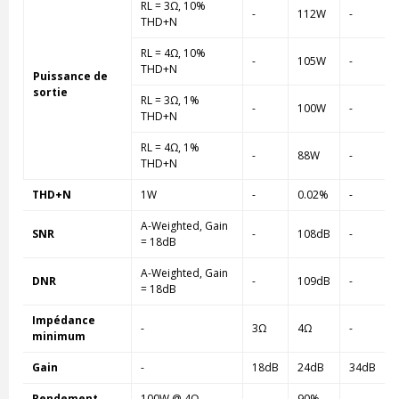
RL = 3Ω, 10%
-
112W
-
THD+N
RL = 4Ω, 10%
-
105W
-
THD+N
Puissance de
sortie
RL = 3Ω, 1%
-
100W
-
THD+N
RL = 4Ω, 1%
-
88W
-
THD+N
THD+N
1W
-
0.02%
-
A-Weighted, Gain
SNR
-
108dB
-
= 18dB
A-Weighted, Gain
DNR
-
109dB
-
= 18dB
Impédance
-
3Ω
4Ω
-
minimum
Gain
-
18dB
24dB
34dB
Rendement
100W @ 4Ω
-
90%
-