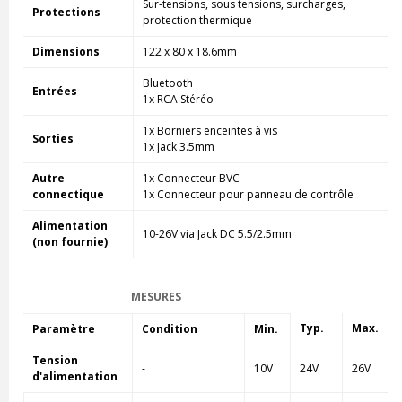
Sur-tensions, sous tensions, surcharges,
Protections
protection thermique
Dimensions
122 x 80 x 18.6mm
Bluetooth
Entrées
1x RCA Stéréo
1x Borniers enceintes à vis
Sorties
1x Jack 3.5mm
Autre
1x Connecteur BVC
connectique
1x Connecteur pour panneau de contrôle
Alimentation
10-26V via Jack DC 5.5/2.5mm
(non fournie)
MESURES
Typ.
Max.
Paramètre
Condition
Min.
Tension
-
10V
24V
26V
d'alimentation