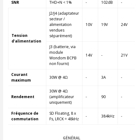
SNR
THD+N < 1%
-
102dB
-
J2/J4 (adaptateur
secteur /
alimentation
10V
19V
24V
vendues
Tension
séparément)
d'alimentation
J3 (batterie, via
module
14V
-
21V
Wondom BCPB
non fourni)
Courant
30W @ 4Ω
-
3A
-
maximum
30W @ 4Ω
Rendement
(amplificateur
-
90
-
uniquement)
Fréquence de
SD Floating, 8 x
-
384kHz
-
commutation
Fs, LRCK = 48kHz
GÉNÉRAL