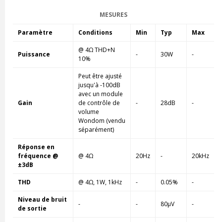
MESURES
Paramètre
Conditions
Min
Typ
Max
@ 4Ω THD+N
Puissance
-
30W
-
10%
Peut être ajusté
jusqu'à -100dB
avec un module
Gain
de contrôle de
-
28dB
-
volume
Wondom (vendu
séparément)
Réponse en
fréquence @
@ 4Ω
20Hz
-
20kHz
±3dB
THD
@ 4Ω, 1W, 1kHz
-
0.05%
-
Niveau de bruit
-
-
80µV
-
de sortie