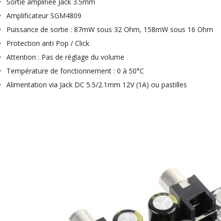
919,00 €
Sortie amplifiée Jack 3.5mm
Amplificateur SGM4809
EVERSOLO DMP-A6 MASTER
Puissance de sortie : 87mW sous 32 Ohm, 158mW sous 16 Ohm
EDITION GEN 2 Lecteur...
1 290,00 €
Protection anti Pop / Click
Attention : Pas de réglage du volume
LUXSIN X9 DAC Amplificateur
Casque AK4191 +...
Température de fonctionnement : 0 à 50°C
1 099,00 €
Alimentation via Jack DC 5.5/2.1mm 12V (1A) ou pastilles