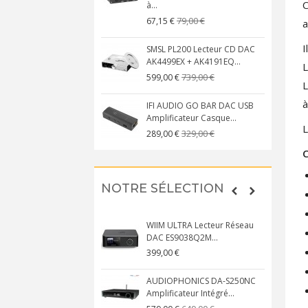
C
à...
79,00 €
67,15 €
a
I
SMSL PL200 Lecteur CD DAC
AK4499EX + AK4191EQ...
L
739,00 €
599,00 €
L
à
IFI AUDIO GO BAR DAC USB
Amplificateur Casque...
L
329,00 €
289,00 €
C
NOTRE SÉLECTION
WIIM ULTRA Lecteur Réseau
DAC ES9038Q2M...
399,00 €
AUDIOPHONICS DA-S250NC
Amplificateur Intégré...