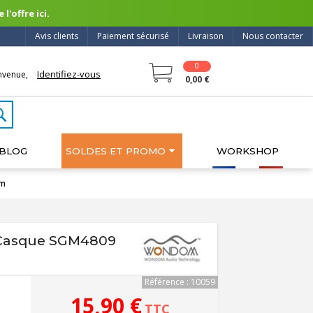
l'offre ici.
Avis clients
Paiement sécurisé
Livraison
Nous contacter
0
Identifiez-vous
nvenue,
0,00 €
BLOG
SOLDES ET PROMO
WORKSHOP
hm
 Casque SGM4809
Référence : 10059
15,90 €
TTC