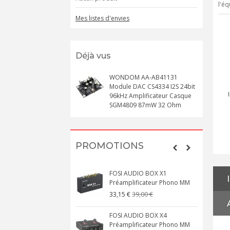
l'éq
Mes listes d'envies
Déjà vus
WONDOM AA-AB41131
Module DAC CS4334 I2S 24bit
96kHz Amplificateur Casque
SGM4809 87mW 32 Ohm
PROMOTIONS
FOSI AUDIO BOX X1
Préamplificateur Phono MM
39,00 €
33,15 €
FOSI AUDIO BOX X4
Préamplificateur Phono MM