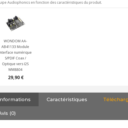
uipe Audiophonics en fonction des caractéristiques du produit.
WONDOM AA-
AB41133 Module
Interface numérique
S/PDIF Coax /
Optique vers I2S
WM8804
29,90 €
NEUTRIK NC3FXX Connecteur
Informations
Caractéristiques
Téléchar
XLR Femelle 3 Pôles...
4,95 €
4,30 €
Avis (0)
[GRADE B] DAYTON AUDIO
MKSX4 Enceinte Subwoofer...