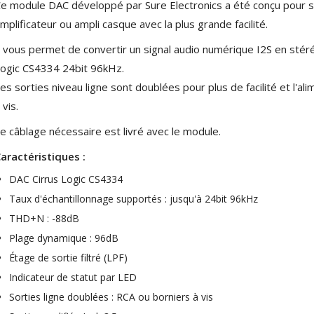
e module DAC développé par Sure Electronics a été conçu pour s
179,90 €
149,00 €
mplificateur ou ampli casque avec la plus grande facilité.
AUDIOPHONICS DA-S250NC
l vous permet de convertir un signal audio numérique I2S en stéré
Amplificateur Intégré...
649,00 €
579,00 €
ogic CS4334 24bit 96kHz.
es sorties niveau ligne sont doublées pour plus de facilité et l'al
FOSI AUDIO CA30
 vis.
Amplificateur 4 Voies pour...
159,99 €
135,99 €
e câblage nécessaire est livré avec le module.
aractéristiques :
DAC Cirrus Logic CS4334
Taux d'échantillonnage supportés : jusqu'à 24bit 96kHz
THD+N : -88dB
AUDIOPHONICS DAW-S250NC
Plage dynamique : 96dB
Amplificateur Intégré...
Étage de sortie filtré (LPF)
790,00 €
Indicateur de statut par LED
DAN CLARK AUDIO AEON 2
Sorties ligne doublées : RCA ou borniers à vis
CLOSED NOIRE Casque...