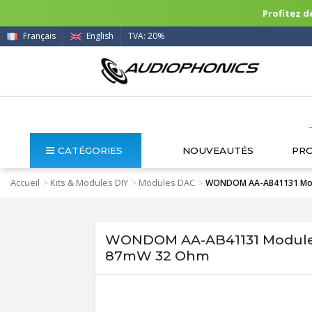
Profitez de
Français
English
TVA: 20%
CATÉGORIES
NOUVEAUTÉS
PR
Accueil
Kits & Modules DIY
Modules DAC
>
>
>
WONDOM AA-AB41131 Modul
WONDOM AA-AB41131 Module D
87mW 32 Ohm