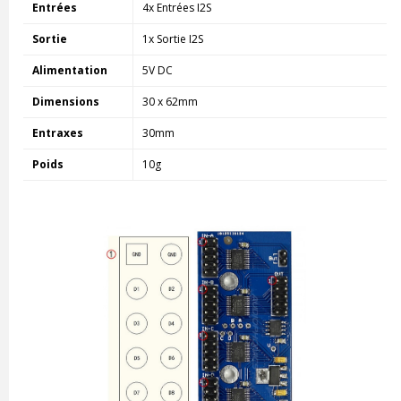
Entrées
4x Entrées I2S
Sortie
1x Sortie I2S
Alimentation
5V DC
Dimensions
30 x 62mm
Entraxes
30mm
Poids
10g