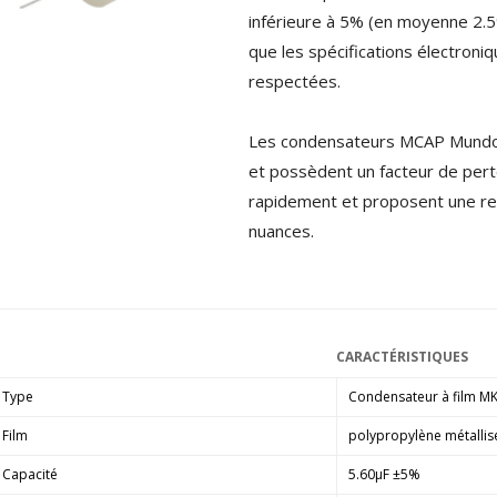
4,95 €
4,30 €
inférieure à 5% (en moyenne 2.5
que les spécifications électron
[GRADE B] DAYTON AUDIO
respectées.
MKSX4 Enceinte Subwoofer...
179,90 €
149,00 €
Les condensateurs MCAP Mundorf
AUDIOPHONICS DA-S250NC
et possèdent un facteur de perte
Amplificateur Intégré...
rapidement et proposent une re
649,00 €
579,00 €
nuances.
FOSI AUDIO CA30
Amplificateur 4 Voies pour...
159,99 €
135,99 €
CARACTÉRISTIQUES
Type
Condensateur à film M
Film
polypropylène métallis
AUDIOPHONICS DAW-S250NC
Capacité
5.60µF ±5%
Amplificateur Intégré...