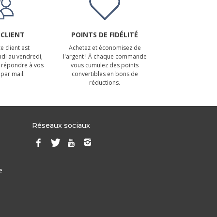
 CLIENT
POINTS DE FIDÉLITÉ
e client est
Achetez et économisez de
ndi au vendredi,
l'argent ! À chaque commande
 répondre à vos
vous cumulez des points
par mail.
convertibles en bons de
réductions.
Réseaux sociaux
e