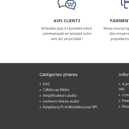
AVIS CLIENTS
PAIEMENT
N'hésitez pas à rejoindre notre
Nous vous prop
communauté en laissant votre
des moyens
avis sur un produit !
populaires 
Catégories phares
Info
»
DAC
»
A pr
HiFi
»
Câbles au Mètre
»
Cond
»
Amplificateurs audio
»
Pai
»
Lecteurs réseau audio
»
Nou
»
Raspberry Pi et Modules pour RPI