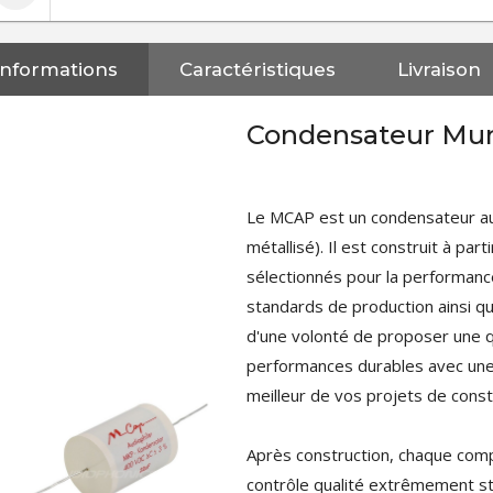
Informations
Caractéristiques
Livraison
Condensateur Mu
Le MCAP est un condensateur a
métallisé). Il est construit à pa
sélectionnés pour la performanc
standards de production ainsi q
d'une volonté de proposer une q
performances durables avec une
meilleur de vos projets de const
Après construction, chaque comp
NEUTRIK NC3FXX Connecteur
contrôle qualité extrêmement str
XLR Femelle 3 Pôles...