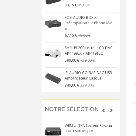
39,00 €
33,15 €
FOSI AUDIO BOX X4
Préamplificateur Phono MM
à...
79,00 €
67,15 €
SMSL PL200 Lecteur CD DAC
AK4499EX + AK4191EQ...
739,00 €
599,00 €
IFI AUDIO GO BAR DAC USB
Amplificateur Casque...
329,00 €
289,00 €
NOTRE SÉLECTION
WIIM ULTRA Lecteur Réseau
DAC ES9038Q2M...