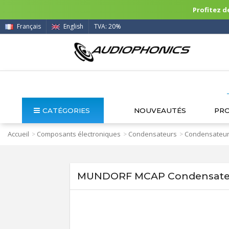
Profitez de
Français
English
TVA: 20%
CATÉGORIES
NOUVEAUTÉS
PR
Accueil
Composants électroniques
Condensateurs
Condensateur
>
>
>
MUNDORF MCAP Condensateu