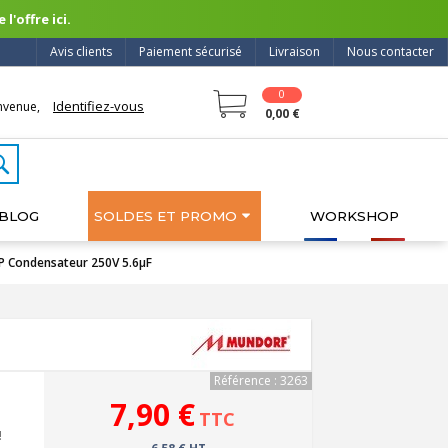
l'offre ici.
Avis clients
Paiement sécurisé
Livraison
Nous contacter
0
Identifiez-vous
nvenue,
0,00 €
BLOG
SOLDES ET PROMO
WORKSHOP
Condensateur 250V 5.6µF
Référence : 3263
7,90 €
TTC
!