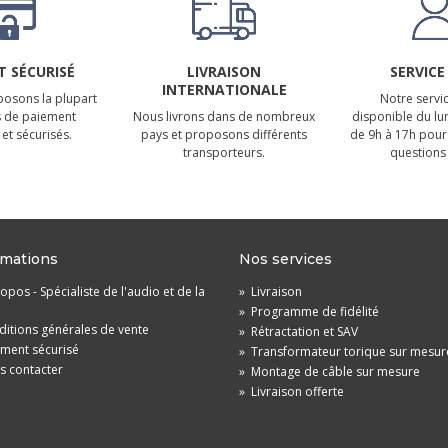
 SÉCURISÉ
LIVRAISON
SERVICE
INTERNATIONALE
osons la plupart
Notre servic
 de paiement
Nous livrons dans de nombreux
disponible du lu
et sécurisés.
pays et proposons différents
de 9h à 17h pour
transporteurs.
questions 
rmations
Nos services
opos - Spécialiste de l'audio et de la
»
Livraison
»
Programme de fidélité
itions générales de vente
»
Rétractation et SAV
ement sécurisé
»
Transformateur torique sur mesur
s contacter
»
Montage de câble sur mesure
»
Livraison offerte