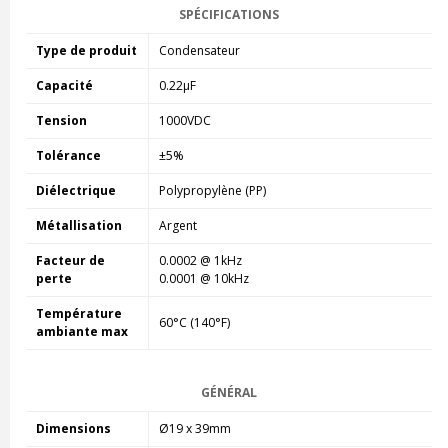
SPÉCIFICATIONS
Type de produit
Condensateur
Capacité
0.22µF
Tension
1000VDC
Tolérance
±5%
Diélectrique
Polypropylène (PP)
Métallisation
Argent
Facteur de
0.0002 @ 1kHz
perte
0.0001 @ 10kHz
Température
60°C (140°F)
ambiante max
GÉNÉRAL
Dimensions
Ø19 x 39mm