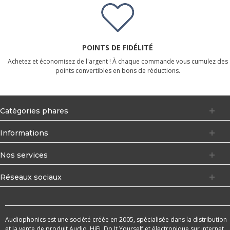
POINTS DE FIDÉLITÉ
Achetez et économisez de l'argent ! À chaque commande vous cumulez des
points convertibles en bons de réductions.
Catégories phares
Informations
Nos services
Réseaux sociaux
Audiophonics est une société créée en 2005, spécialisée dans la distribution
et la vente de produit Audio, HiFi, Do It Yourself et électronique sur internet.