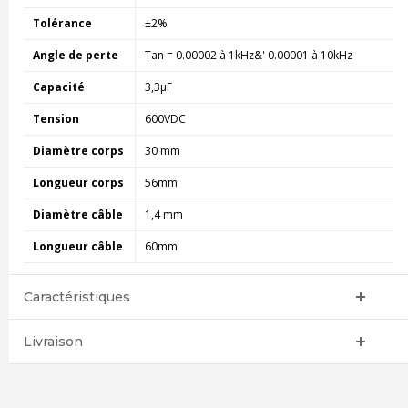
Tolérance
±2%
Angle de perte
Tan = 0.00002 à 1kHz&' 0.00001 à 10kHz
Capacité
3,3µF
Tension
600VDC
Diamètre corps
30 mm
Longueur corps
56mm
Diamètre câble
1,4 mm
Longueur câble
60mm
Caractéristiques
Livraison