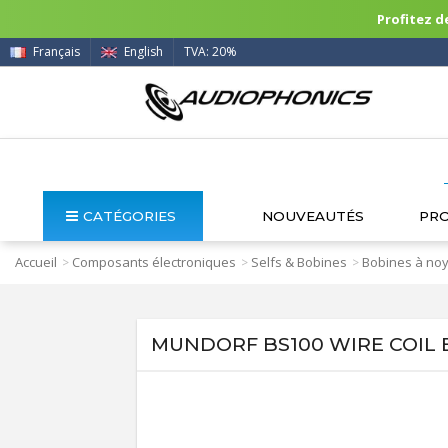
Profitez de
Français
English
TVA: 20%
CATÉGORIES
NOUVEAUTÉS
PR
Accueil
Composants électroniques
Selfs & Bobines
Bobines à no
>
>
>
MUNDORF BS100 WIRE COIL B