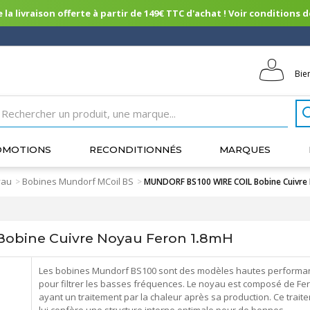
 la livraison offerte à partir de 149€ TTC d'achat ! Voir conditions de 
Bie
OMOTIONS
RECONDITIONNÉS
MARQUES
yau
Bobines Mundorf MCoil BS
>
>
MUNDORF BS100 WIRE COIL Bobine Cuivre
obine Cuivre Noyau Feron 1.8mH
Les bobines Mundorf BS100 sont des modèles hautes performa
pour filtrer les basses fréquences. Le noyau est composé de Fe
ayant un traitement par la chaleur après sa production. Ce trait