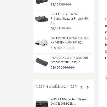
39,00 €
33,15 €
FOSI AUDIO BOX X4
L
Préamplificateur Phono MM
à...
n
79,00 €
67,15 €
c
f
SMSL PL200 Lecteur CD DAC
AK4499EX + AK4191EQ...
l
739,00 €
599,00 €
B
r
IFI AUDIO GO BAR DAC USB
Amplificateur Casque...
329,00 €
289,00 €
NOTRE SÉLECTION
WIIM ULTRA Lecteur Réseau
DAC ES9038Q2M...