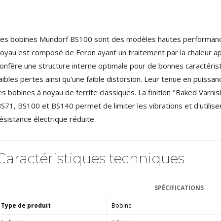
4,95 €
4,30 €
[GRADE B] DAYTON AUDIO
es bobines Mundorf BS100 sont des modèles hautes performances
MKSX4 Enceinte Subwoofer...
179,90 €
149,00 €
oyau est composé de Feron ayant un traitement par la chaleur apr
onfère une structure interne optimale pour de bonnes caractéris
AUDIOPHONICS DA-S250NC
aibles pertes ainsi qu'une faible distorsion. Leur tenue en puiss
Amplificateur Intégré...
649,00 €
579,00 €
es bobines à noyau de ferrite classiques. La finition "Baked Varni
S71, BS100 et BS140 permet de limiter les vibrations et d'utilis
FOSI AUDIO CA30
ésistance électrique réduite.
Amplificateur 4 Voies pour...
159,99 €
135,99 €
Caractéristiques techniques
SPÉCIFICATIONS
AUDIOPHONICS DAW-S250NC
Type de produit
Bobine
Amplificateur Intégré...