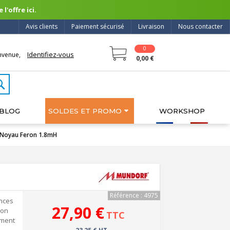
l'offre ici.
Avis clients
Paiement sécurisé
Livraison
Nous contacter
0
Identifiez-vous
nvenue,
0,00 €
BLOG
SOLDES ET PROMO
WORKSHOP
 Noyau Feron 1.8mH
Référence : 4975
nces
27,90 €
ron
TTC
ement