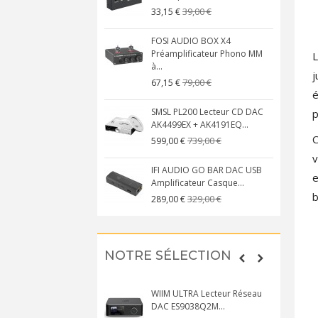
39,00 €
33,15 €
FOSI AUDIO BOX X4
Préamplificateur Phono MM
L
à...
j
79,00 €
67,15 €
é
SMSL PL200 Lecteur CD DAC
p
AK4499EX + AK4191EQ...
C
739,00 €
599,00 €
v
IFI AUDIO GO BAR DAC USB
e
Amplificateur Casque...
b
329,00 €
289,00 €
NOTRE SÉLECTION
WIIM ULTRA Lecteur Réseau
DAC ES9038Q2M...