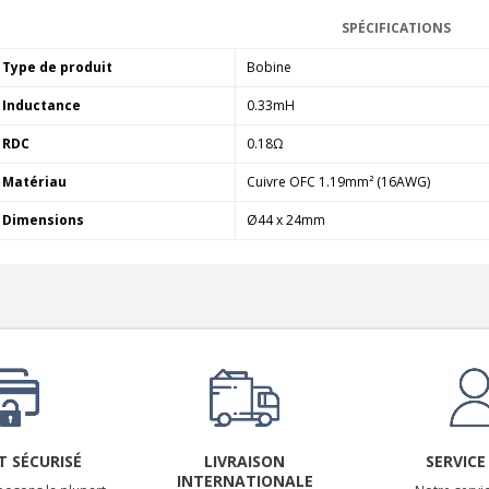
SPÉCIFICATIONS
Type de produit
Bobine
Inductance
0.33mH
RDC
0.18Ω
Matériau
Cuivre OFC 1.19mm² (16AWG)
Dimensions
Ø44 x 24mm
 SÉCURISÉ
LIVRAISON
SERVICE
INTERNATIONALE