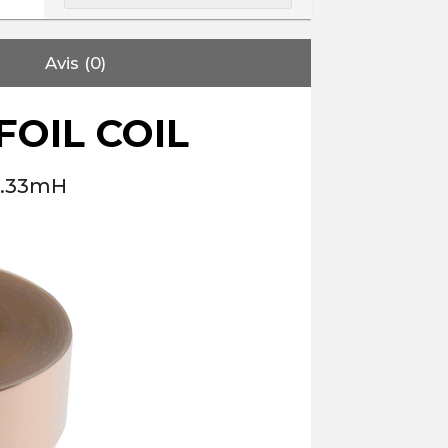
Avis (0)
OIL COIL
 0.33mH