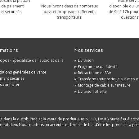
osons la plupart
Notre servic
 de paiement
Nous livrons dans de nombreux
disponible du lu
et sécurisés.
pays et proposons différents
de 9h à 17h pour
transporteurs.
questions 
rmations
Nos services
opos - Spécialiste de l'audio et de la
»
Livraison
»
Programme de fidélité
itions générales de vente
»
Rétractation et SAV
ement sécurisé
»
Transformateur torique sur mesur
s contacter
»
Montage de câble sur mesure
»
Livraison offerte
dans la distribution et la vente de produit Audio, HiFi, Do It Yourself et électr
u quotidien. Nous mettons un accent très fort sur le fait d'être les premiers à