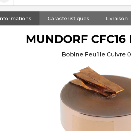
Informations
Caractéristiques
Livraison
MUNDORF CFC16 F
Bobine Feuille Cuivre
NEUTRIK NC3FXX Connecteur
XLR Femelle 3 Pôles...