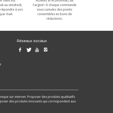
e client est
Achetez et économisez de
ndi au vendredi,
l'argent ! À chaque commande
 répondre à vos
vous cumulez des points
par mail.
convertibles en bons de
réductions.
Réseaux sociaux
e
onique sur internet. Proposer des produits qualitatifs
 proposer des produits innovants qui correspondent aux