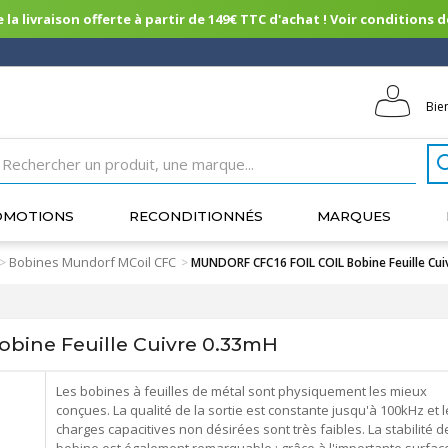
 la livraison offerte à partir de 149€ TTC d'achat ! Voir conditions de 
Bie
OMOTIONS
RECONDITIONNÉS
MARQUES
Bobines Mundorf MCoil CFC
>
>
MUNDORF CFC16 FOIL COIL Bobine Feuille Cui
bine Feuille Cuivre 0.33mH
Les bobines à feuilles de métal sont physiquement les mieux
conçues. La qualité de la sortie est constante jusqu'à 100kHz et l
charges capacitives non désirées sont très faibles. La stabilité d