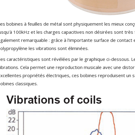
4,95 €
4,30 €
[GRADE B] DAYTON AUDIO
MKSX4 Enceinte Subwoofer...
es bobines à feuilles de métal sont physiquement les mieux conçu
179,90 €
149,00 €
usqu'à 100kHz et les charges capacitives non désirées sont très fa
galement remarquable : grâce à l'importante surface de contact en
AUDIOPHONICS DA-S250NC
Amplificateur Intégré...
olypropylène les vibrations sont éliminées.
649,00 €
579,00 €
es caractéristiques sont révélées par le graphique ci-dessous. L
ibrations. Cela permet une reproduction musicale avec une disto
FOSI AUDIO CA30
Amplificateur 4 Voies pour...
xcellentes propriétés électriques, ces bobines reproduisent un s
159,99 €
135,99 €
obines classiques.
AUDIOPHONICS DAW-S250NC
Amplificateur Intégré...