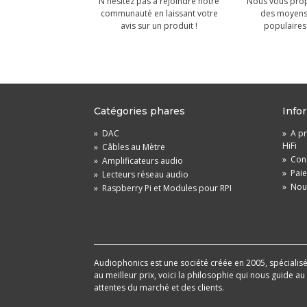
N'hésitez pas à rejoindre notre
Nous vous prop
communauté en laissant votre
des moyens
avis sur un produit !
populaires 
Catégories phares
Info
»
DAC
»
A pr
HiFi
»
Câbles au Mètre
»
Cond
»
Amplificateurs audio
»
Pai
»
Lecteurs réseau audio
»
Nou
»
Raspberry Pi et Modules pour RPI
Audiophonics est une société créée en 2005, spécialisée 
au meilleur prix, voici la philosophie qui nous guide a
attentes du marché et des clients.