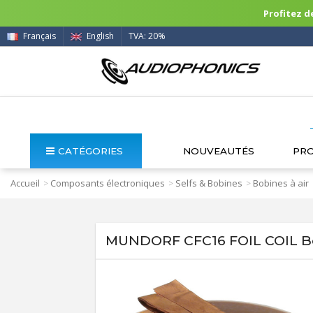
Profitez de
Français
English
TVA: 20%
CATÉGORIES
NOUVEAUTÉS
PR
Accueil
Composants électroniques
Selfs & Bobines
Bobines à air
>
>
>
MUNDORF CFC16 FOIL COIL Bo