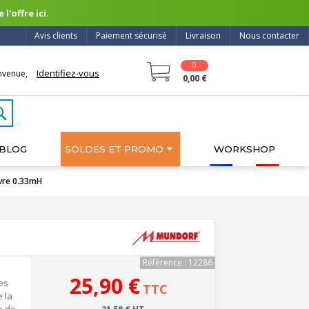
l'offre ici.
Avis clients
Paiement sécurisé
Livraison
Nous contacter
0
Identifiez-vous
nvenue,
0,00 €
BLOG
SOLDES ET PROMO
WORKSHOP
vre 0.33mH
Référence : 12286
25,90 €
es
TTC
e la