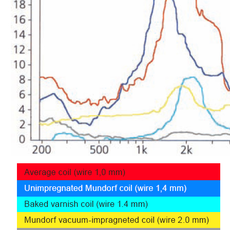
790,00 €
DAN CLARK AUDIO AEON 2
CLOSED NOIRE Casque...
919,00 €
EVERSOLO DMP-A6 MASTER
EDITION GEN 2 Lecteur...
1 290,00 €
LUXSIN X9 DAC Amplificateur
Casque AK4191 +...
1 099,00 €