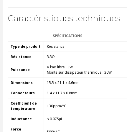
Caractéristiques techniques
SPÉCIFICATIONS
Type de produit
Résistance
Résistance
3.3Ω
A l'air libre : 3W
Puissance
Monté sur dissipateur thermique : 30W
Dimensions
15.5 x 21.1 x 4.6mm
Connecteurs
1.4 x 11.7 x 0.8mm
Coefficient de
±30ppm/°C
température
Inductance
< 0.075µH
Force
500VAC