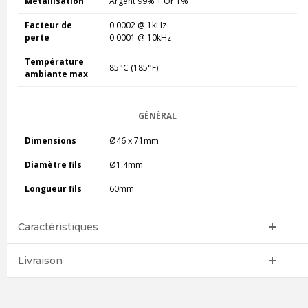
Métallisation
Argent 99% + Or 1%
Facteur de
0.0002 @ 1kHz
perte
0.0001 @ 10kHz
Température
85°C (185°F)
ambiante max
GÉNÉRAL
Dimensions
Ø46 x 71mm
Diamètre fils
Ø1.4mm
Longueur fils
60mm
Caractéristiques
Livraison