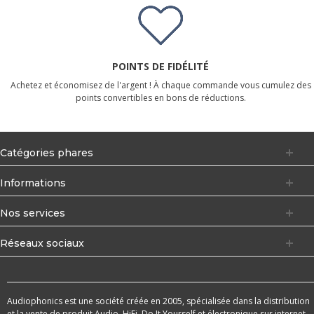
POINTS DE FIDÉLITÉ
Achetez et économisez de l'argent ! À chaque commande vous cumulez des
points convertibles en bons de réductions.
Catégories phares
Informations
Nos services
Réseaux sociaux
Audiophonics est une société créée en 2005, spécialisée dans la distribution
et la vente de produit Audio, HiFi, Do It Yourself et électronique sur internet.