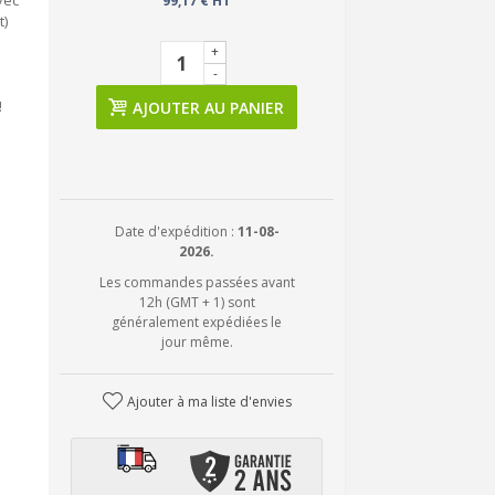
vec
99,17 € HT
t)
+
-
!
AJOUTER AU PANIER
Date d'expédition :
11-08-
2026.
Les commandes passées avant
12h (GMT + 1) sont
généralement expédiées le
jour même.
Ajouter à ma liste d'envies