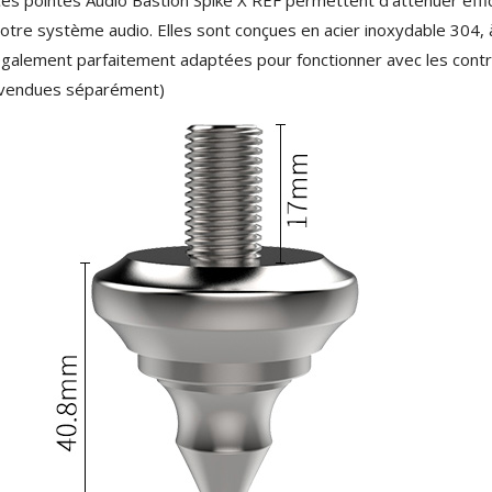
790,00 €
otre système audio. Elles sont conçues en acier inoxydable 304, à 
DAN CLARK AUDIO AEON 2
galement parfaitement adaptées pour fonctionner avec les cont
CLOSED NOIRE Casque...
vendues séparément)
919,00 €
EVERSOLO DMP-A6 MASTER
EDITION GEN 2 Lecteur...
1 290,00 €
LUXSIN X9 DAC Amplificateur
Casque AK4191 +...
1 099,00 €