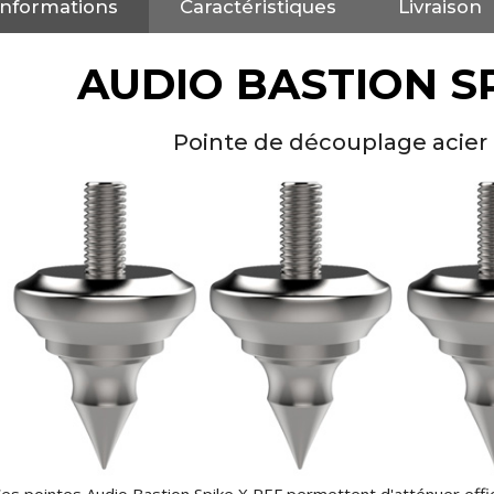
Informations
Caractéristiques
Livraison
4,95 €
4,30 €
[GRADE B] DAYTON AUDIO
AUDIO BASTION SP
MKSX4 Enceinte Subwoofer...
179,90 €
149,00 €
Pointe de découplage acier 
AUDIOPHONICS DA-S250NC
Amplificateur Intégré...
649,00 €
579,00 €
FOSI AUDIO CA30
Amplificateur 4 Voies pour...
159,99 €
135,99 €
AUDIOPHONICS DAW-S250NC
Amplificateur Intégré...
es pointes Audio Bastion Spike X REF permettent d'atténuer effi