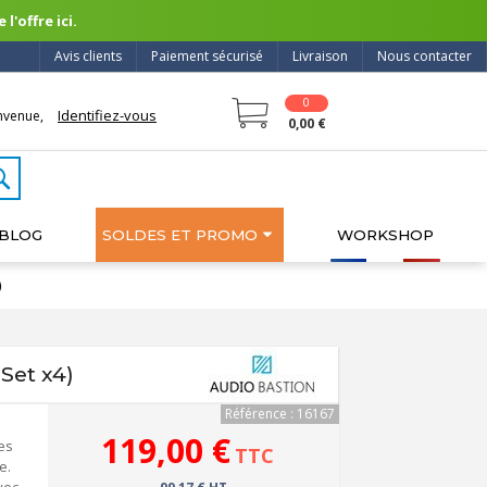
l'offre ici.
Avis clients
Paiement sécurisé
Livraison
Nous contacter
0
Identifiez-vous
nvenue,
0,00 €
BLOG
SOLDES ET PROMO
WORKSHOP
)
Set x4)
Référence : 16167
119,00 €
es
TTC
e.