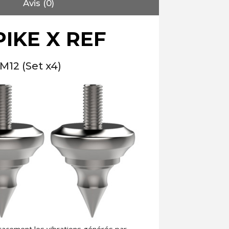
Avis (0)
IKE X REF
M12 (Set x4)
cacement les vibrations générés par