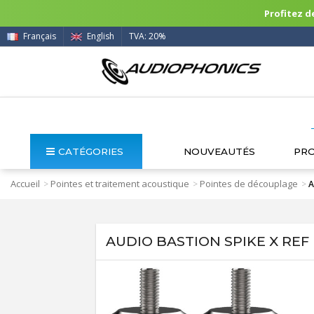
Profitez de
Français
English
TVA: 20%
CATÉGORIES
NOUVEAUTÉS
PR
Accueil
Pointes et traitement acoustique
Pointes de découplage
>
>
>
A
AUDIO BASTION SPIKE X REF P