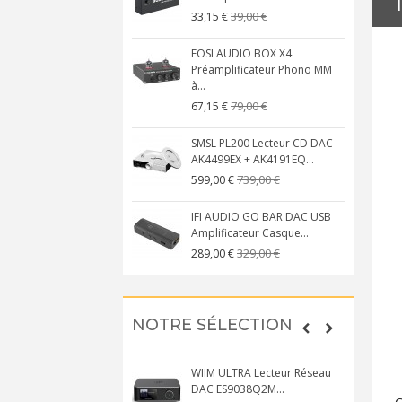
39,00 €
33,15 €
FOSI AUDIO BOX X4
Préamplificateur Phono MM
à...
79,00 €
67,15 €
SMSL PL200 Lecteur CD DAC
AK4499EX + AK4191EQ...
739,00 €
599,00 €
IFI AUDIO GO BAR DAC USB
Amplificateur Casque...
329,00 €
289,00 €
NOTRE SÉLECTION
WIIM ULTRA Lecteur Réseau
DAC ES9038Q2M...
C