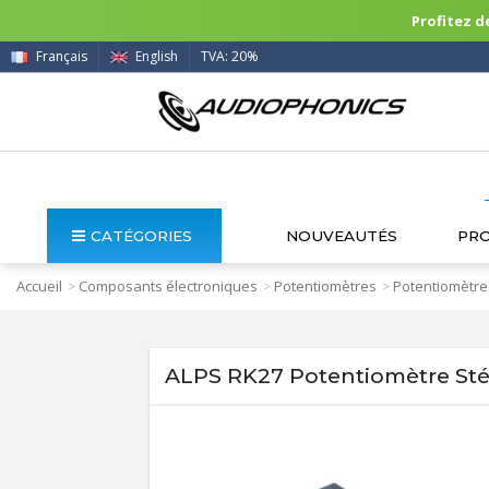
Profitez de
Français
English
TVA: 20%
CATÉGORIES
NOUVEAUTÉS
PR
Accueil
Composants électroniques
Potentiomètres
Potentiomètre
>
>
>
ALPS RK27 Potentiomètre Sté