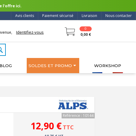
l'offre ici.
Avis clients
Paiement sécurisé
Livraison
Nous contacter
0
Identifiez-vous
nvenue,
0,00 €
BLOG
SOLDES ET PROMO
WORKSHOP
Référence : 10144
12,90 €
TTC