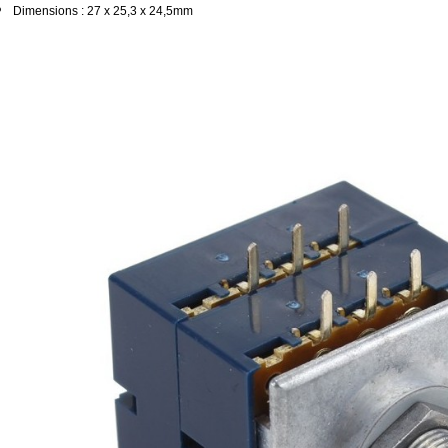
790,00 €
Dimensions : 27 x 25,3 x 24,5mm
DAN CLARK AUDIO AEON 2
CLOSED NOIRE Casque...
919,00 €
EVERSOLO DMP-A6 MASTER
EDITION GEN 2 Lecteur...
1 290,00 €
LUXSIN X9 DAC Amplificateur
Casque AK4191 +...
1 099,00 €