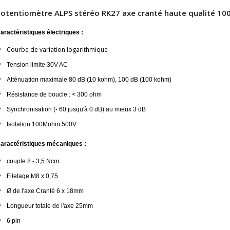
4,95 €
4,30 €
otentiomètre ALPS stéréo RK27 axe cranté haute qualité 10
[GRADE B] DAYTON AUDIO
aractéristiques électriques :
MKSX4 Enceinte Subwoofer...
Courbe de variation logarithmique
179,90 €
149,00 €
Tension limite 30V AC
AUDIOPHONICS DA-S250NC
Atténuation maximale 80 dB (10 kohm), 100 dB (100 kohm)
Amplificateur Intégré...
649,00 €
579,00 €
Résistance de boucle : < 300 ohm
Synchronisation (- 60 jusqu'à 0 dB) au mieux 3 dB
FOSI AUDIO CA30
Amplificateur 4 Voies pour...
Isolation 100Mohm 500V.
159,99 €
135,99 €
aractéristiques mécaniques :
couple 8 - 3,5 Ncm.
Filetage M8 x 0,75
Ø de l'axe Cranté 6 x 18mm
Longueur totale de l'axe 25mm
AUDIOPHONICS DAW-S250NC
6 pin
Amplificateur Intégré...