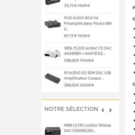
39,00 €
33,15 €
P
FOSI AUDIO BOX X4
C
Préamplificateur Phono MM
à...
79,00 €
67,15 €
SMSL PL200 Lecteur CD DAC
AK4499EX + AK4191EQ...
739,00 €
599,00 €
IFI AUDIO GO BAR DAC USB
Amplificateur Casque...
C
329,00 €
289,00 €
NOTRE SÉLECTION
WIIM ULTRA Lecteur Réseau
DAC ES9038Q2M...