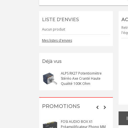
LISTE D'ENVIES
AC
Retr
Aucun produit
l'éq
Mes listes d'envies
Déjà vus
ALPS RK27 Potentiomètre
Stéréo Axe Cranté Haute
Qualité 100K Ohm
PROMOTIONS
FOSI AUDIO BOX X1
Préamplificateur Phono MM