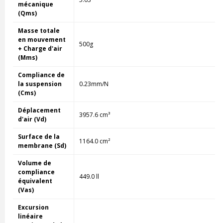
mécanique
(Qms)
Masse totale
en mouvement
500g
+ Charge d'air
(Mms)
Compliance de
la suspension
0.23mm/N
(Cms)
Déplacement
3957.6 cm³
d'air (Vd)
Surface de la
1164.0 cm²
membrane (Sd)
Volume de
compliance
449.0 ll
équivalent
(Vas)
Excursion
linéaire