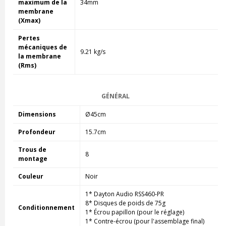
maximum de la
34mm
membrane
(Xmax)
Pertes
mécaniques de
9.21 kg/s
la membrane
(Rms)
GÉNÉRAL
Dimensions
Ø45cm
Profondeur
15.7cm
Trous de
8
montage
Couleur
Noir
1* Dayton Audio
RSS460-PR
8* Disques de poids de 75g
Conditionnement
1*
É
crou papillon (pour le réglage)
1* Contre-écrou (pour l'assemblage final)