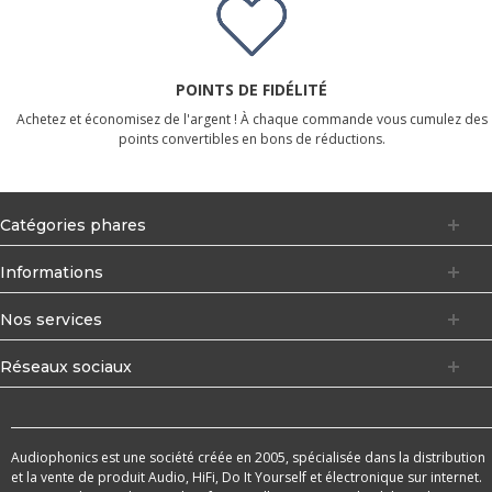
POINTS DE FIDÉLITÉ
Achetez et économisez de l'argent ! À chaque commande vous cumulez des
points convertibles en bons de réductions.
Catégories phares
Informations
Nos services
Réseaux sociaux
Audiophonics est une société créée en 2005, spécialisée dans la distribution
et la vente de produit Audio, HiFi, Do It Yourself et électronique sur internet.