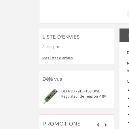
LISTE D'ENVIES
Aucun produit
Mes listes d'envies
R
b
Déjà vus
C
DEXA DX7918 -18V UWB
Régulateur de Tension -18V
PROMOTIONS