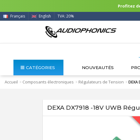
Profitez de
Français
English
TVA: 20%
CATÉGORIES
NOUVEAUTÉS
PR
Accueil
Composants électroniques
Régulateurs de Tension
>
>
>
DEXA 
DEXA DX7918 -18V UWB Régul