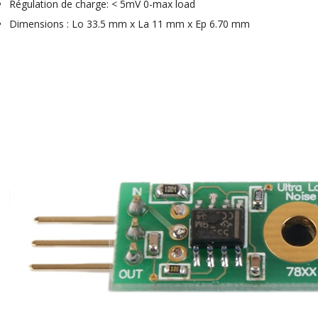
Régulation de charge: < 5mV 0-max load
Dimensions : Lo 33.5 mm x La 11 mm x Ep 6.70 mm
NEUTRIK NC3FXX Connecteur
XLR Femelle 3 Pôles...
4,95 €
4,30 €
[GRADE B] DAYTON AUDIO
MKSX4 Enceinte Subwoofer...
179,90 €
149,00 €
AUDIOPHONICS DA-S250NC
Amplificateur Intégré...
649,00 €
579,00 €
FOSI AUDIO CA30
Amplificateur 4 Voies pour...
159,99 €
135,99 €