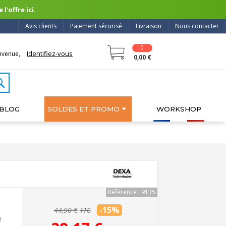
l'offre ici.
Avis clients
Paiement sécurisé
Livraison
Nous contacter
0
Identifiez-vous
nvenue,
0,00 €
BLOG
SOLDES ET PROMO
WORKSHOP
Référence : 9135
-15%
44,90 €
TTC
!