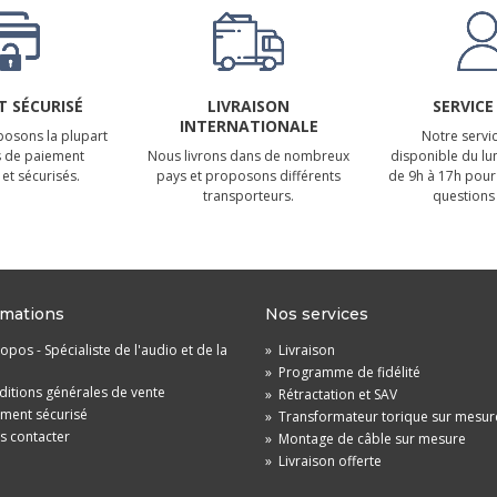
 SÉCURISÉ
LIVRAISON
SERVICE
INTERNATIONALE
osons la plupart
Notre servic
 de paiement
Nous livrons dans de nombreux
disponible du lu
et sécurisés.
pays et proposons différents
de 9h à 17h pour
transporteurs.
questions 
rmations
Nos services
opos - Spécialiste de l'audio et de la
»
Livraison
»
Programme de fidélité
itions générales de vente
»
Rétractation et SAV
ement sécurisé
»
Transformateur torique sur mesur
s contacter
»
Montage de câble sur mesure
»
Livraison offerte