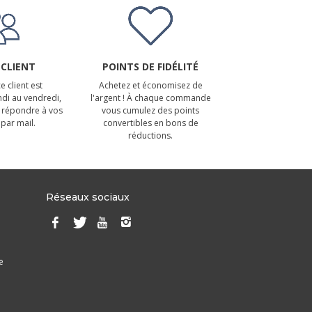
 CLIENT
POINTS DE FIDÉLITÉ
e client est
Achetez et économisez de
ndi au vendredi,
l'argent ! À chaque commande
 répondre à vos
vous cumulez des points
par mail.
convertibles en bons de
réductions.
Réseaux sociaux
e