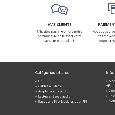
AVIS CLIENTS
PAIEMENT
N'hésitez pas à rejoindre notre
Nous vous prop
communauté en laissant votre
des moyens
avis sur un produit !
populaires 
Catégories phares
Info
»
DAC
»
A pr
HiFi
»
Câbles au Mètre
»
Cond
»
Amplificateurs audio
»
Pai
»
Lecteurs réseau audio
»
Nou
»
Raspberry Pi et Modules pour RPI