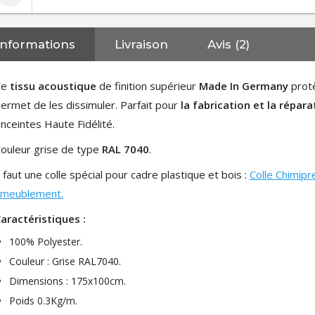
Informations
Livraison
Avis (2)
Ce
tissu acoustique
de finition supérieur
Made In Germany
protè
ermet de les dissimuler. Parfait pour
la fabrication et la répara
nceintes Haute Fidélité.
ouleur grise de type
RAL 7040
.
l faut une colle spécial pour cadre plastique et bois :
Colle Chimipr
ameublement.
aractéristiques :
100% Polyester.
Couleur : Grise RAL7040.
Dimensions : 175x100cm.
Poids 0.3Kg/m.
NEUTRIK NC3FXX Connecteur