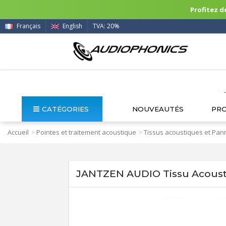
Profitez de
Français
English
TVA: 20%
CATÉGORIES
NOUVEAUTÉS
PR
Accueil
Pointes et traitement acoustique
Tissus acoustiques et Pa
>
>
JANTZEN AUDIO Tissu Acousti