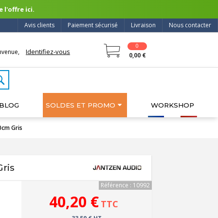
l'offre ici.
Avis clients
Paiement sécurisé
Livraison
Nous contacter
0
Identifiez-vous
nvenue,
0,00 €
BLOG
SOLDES ET PROMO
WORKSHOP
0cm Gris
ris
Référence : 10992
40,20 €
TTC