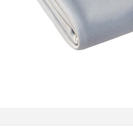
Amplificateur Intégré...
790,00 €
DAN CLARK AUDIO AEON 2
CLOSED NOIRE Casque...
919,00 €
EVERSOLO DMP-A6 MASTER
EDITION GEN 2 Lecteur...
1 290,00 €
LUXSIN X9 DAC Amplificateur
Casque AK4191 +...
1 099,00 €