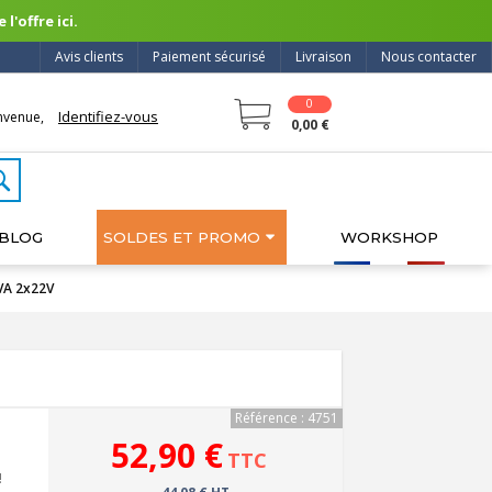
l'offre ici.
Avis clients
Paiement sécurisé
Livraison
Nous contacter
0
Identifiez-vous
nvenue,
0,00 €
BLOG
SOLDES ET PROMO
WORKSHOP
0VA 2x22V
Référence : 4751
52,90 €
TTC
!