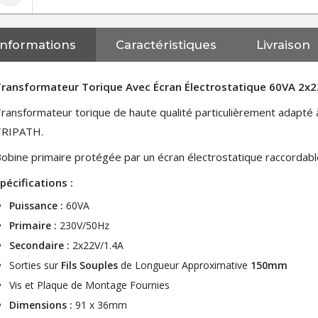
Informations
Caractéristiques
Livraison
ransformateur Torique Avec Écran Électrostatique 60VA 2x
ransformateur torique de haute qualité particulièrement adapté à 
TRIPATH.
obine primaire protégée par un écran électrostatique raccordable
pécifications :
Puissance :
60VA
Primaire :
230V/50Hz
Secondaire :
2x22V/1.4A
Sorties sur
Fils Souples
de Longueur Approximative
150mm
Vis et Plaque de Montage Fournies
NEUTRIK NC3FXX Connecteur
Dimensions :
91 x 36mm
XLR Femelle 3 Pôles...