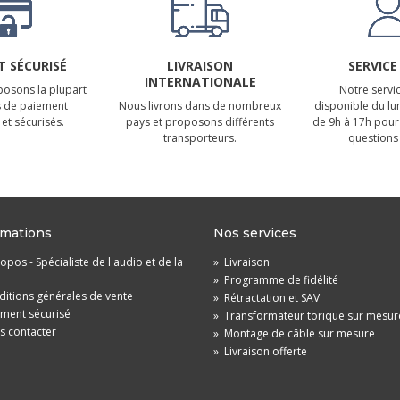
 SÉCURISÉ
LIVRAISON
SERVICE
INTERNATIONALE
osons la plupart
Notre servic
 de paiement
Nous livrons dans de nombreux
disponible du lu
et sécurisés.
pays et proposons différents
de 9h à 17h pour
transporteurs.
questions 
rmations
Nos services
opos - Spécialiste de l'audio et de la
»
Livraison
»
Programme de fidélité
itions générales de vente
»
Rétractation et SAV
ement sécurisé
»
Transformateur torique sur mesur
s contacter
»
Montage de câble sur mesure
»
Livraison offerte