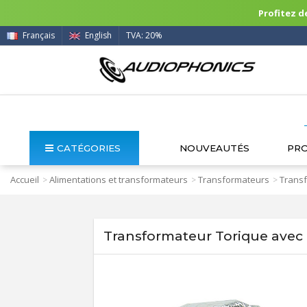
Profitez de
Français
English
TVA: 20%
CATÉGORIES
NOUVEAUTÉS
PR
Accueil
Alimentations et transformateurs
Transformateurs
Transf
>
>
>
Transformateur Torique avec 