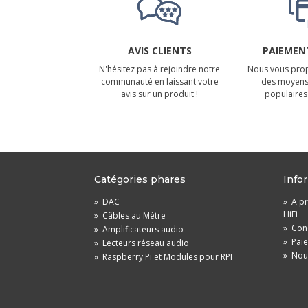
AVIS CLIENTS
PAIEMENT
N'hésitez pas à rejoindre notre
Nous vous prop
communauté en laissant votre
des moyens
avis sur un produit !
populaires 
Catégories phares
Info
»
DAC
»
A pr
HiFi
»
Câbles au Mètre
»
Cond
»
Amplificateurs audio
»
Pai
»
Lecteurs réseau audio
»
Nou
»
Raspberry Pi et Modules pour RPI