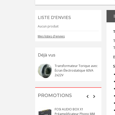
LISTE D'ENVIES
Aucun produit
T
Mes listes d'envies
T
Déjà vus
B
S
Transformateur Torique avec
Écran Électrostatique 60VA
2x22V
PROMOTIONS
FOSI AUDIO BOX X1
Préamplificateur Phono MM