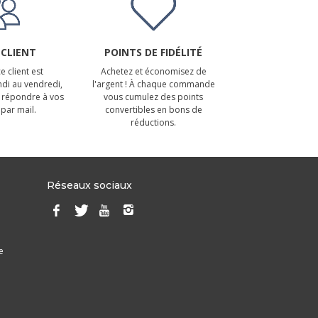
 CLIENT
POINTS DE FIDÉLITÉ
e client est
Achetez et économisez de
ndi au vendredi,
l'argent ! À chaque commande
 répondre à vos
vous cumulez des points
par mail.
convertibles en bons de
réductions.
Réseaux sociaux
e