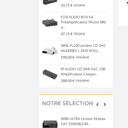
39,00 €
33,15 €
FOSI AUDIO BOX X4
Préamplificateur Phono MM
à...
79,00 €
67,15 €
SMSL PL200 Lecteur CD DAC
AK4499EX + AK4191EQ...
739,00 €
599,00 €
IFI AUDIO GO BAR DAC USB
Amplificateur Casque...
329,00 €
289,00 €
NOTRE SÉLECTION
WIIM ULTRA Lecteur Réseau
DAC ES9038Q2M...