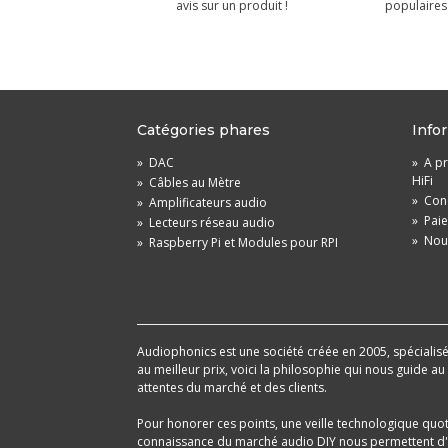
avis sur un produit !
populaires 
Catégories phares
Info
»
DAC
»
A pr
HiFi
»
Câbles au Mètre
»
Cond
»
Amplificateurs audio
»
Pai
»
Lecteurs réseau audio
»
Nou
»
Raspberry Pi et Modules pour RPI
Audiophonics est une société créée en 2005, spécialisée 
au meilleur prix, voici la philosophie qui nous guide a
attentes du marché et des clients.
Pour honorer ces points, une veille technologique quo
connaissance du marché audio DIY nous permettent d'im