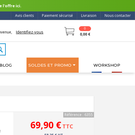
l'offre ici.
Avis clients
Paiement sécurisé
Livraison
Nous contacter
0
Identifiez-vous
nvenue,
0,00 €
BLOG
SOLDES ET PROMO
WORKSHOP
Référence : 6355
69,90 €
TTC
!