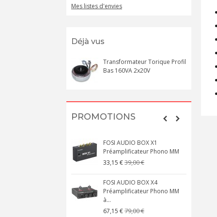
Mes listes d'envies
Déjà vus
Transformateur Torique Profil
Bas 160VA 2x20V
PROMOTIONS
FOSI AUDIO BOX X1
Préamplificateur Phono MM
39,00 €
33,15 €
FOSI AUDIO BOX X4
Préamplificateur Phono MM
à...
79,00 €
67,15 €