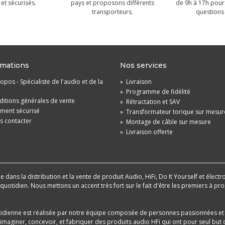
et sécurisés.
pays et proposons différents
de 9h à 17h pour
transporteurs.
questions 
rmations
Nos services
opos - Spécialiste de l'audio et de la
»
Livraison
»
Programme de fidélité
itions générales de vente
»
Rétractation et SAV
ement sécurisé
»
Transformateur torique sur mesur
s contacter
»
Montage de câble sur mesure
»
Livraison offerte
dans la distribution et la vente de produit Audio, HiFi, Do It Yourself et électr
u quotidien. Nous mettons un accent très fort sur le fait d'être les premiers à
tidienne est réalisée par notre équipe composée de personnes passionnées et 
aginer, concevoir, et fabriquer des produits audio HFi qui ont pour seul but d