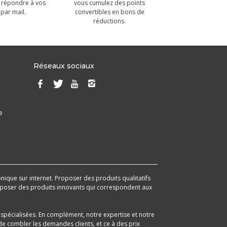
 répondre à vos
vous cumulez des points
par mail.
convertibles en bons de
réductions.
Réseaux sociaux
e
onique sur internet. Proposer des produits qualitatifs
 proposer des produits innovants qui correspondent aux
spécialisées. En complément, notre expertise et notre
e combler les demandes clients, et ce à des prix