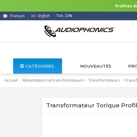
Profitez de
Français
English
TVA: 20%
CATÉGORIES
NOUVEAUTÉS
PR
Accueil
Alimentations et transformateurs
Transformateurs
Transf
>
>
>
Transformateur Torique Profi