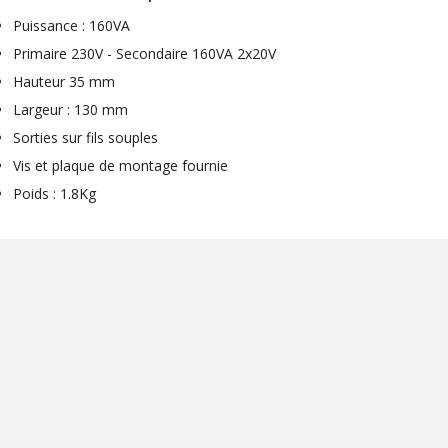
Puissance : 160VA
Primaire 230V - Secondaire 160VA 2x20V
Hauteur 35 mm
Largeur : 130 mm
Sorties sur fils souples
Vis et plaque de montage fournie
Poids : 1.8Kg
NEUTRIK NC3FXX Connecteur
XLR Femelle 3 Pôles...
4,95 €
4,30 €
[GRADE B] DAYTON AUDIO
MKSX4 Enceinte Subwoofer...
179,90 €
149,00 €