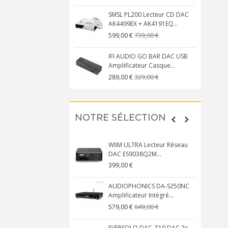
SMSL PL200 Lecteur CD DAC
AK4499EX + AK4191EQ...
739,00 €
599,00 €
IFI AUDIO GO BAR DAC USB
Amplificateur Casque...
329,00 €
289,00 €
NOTRE SÉLECTION
WIIM ULTRA Lecteur Réseau
DAC ES9038Q2M...
399,00 €
AUDIOPHONICS DA-S250NC
Amplificateur Intégré...
649,00 €
579,00 €
EVERSOLO DAC-Z10 DAC 2x