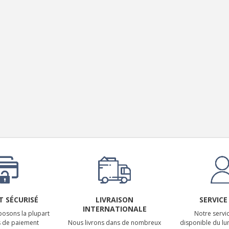
EDITION GEN 2 Lecteur...
1 290,00 €
LUXSIN X9 DAC Amplificateur
Casque AK4191 +...
1 099,00 €
 SÉCURISÉ
LIVRAISON
SERVICE
INTERNATIONALE
osons la plupart
Notre servic
 de paiement
Nous livrons dans de nombreux
disponible du lu