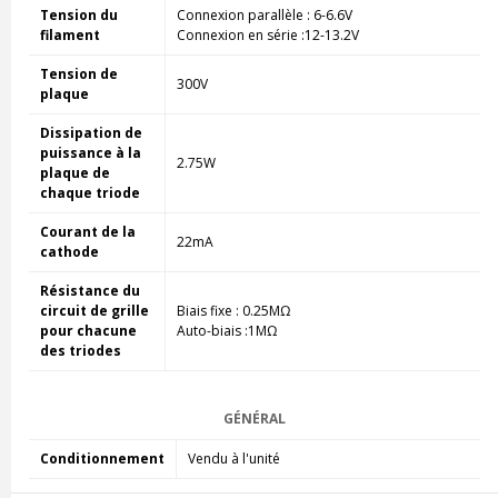
Tension du
Connexion parallèle : 6-6.6V
filament
Connexion en série :12-13.2V
Tension de
300V
plaque
Dissipation de
puissance à la
2.75W
plaque de
chaque triode
Courant de la
22mA
cathode
Résistance du
circuit de grille
Biais fixe : 0.25MΩ
pour chacune
Auto-biais :1MΩ
des triodes
GÉNÉRAL
Conditionnement
Vendu à l'unité