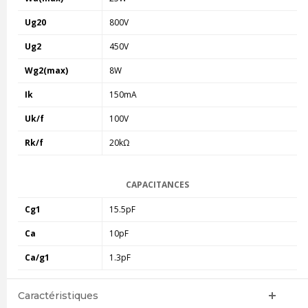
Ug20
800V
Ug2
450V
Wg2(max)
8W
Ik
150mA
Uk/f
100V
Rk/f
20kΩ
CAPACITANCES
Cg1
15.5pF
Ca
10pF
Ca/g1
1.3pF
Caractéristiques