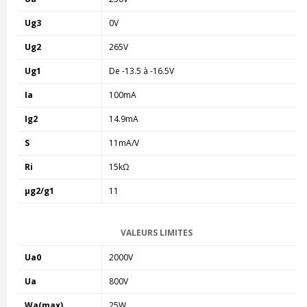
Ug3
0V
Ug2
265V
Ug1
De -13.5 à -16.5V
Ia
100mA
Ig2
14.9mA
S
11mA/V
Ri
15kΩ
µg2/g1
11
VALEURS LIMITES
Ua0
2000V
Ua
800V
Wa(max)
25W