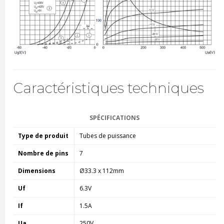
Caractéristiques techniques
SPÉCIFICATIONS
Type de produit
Tubes de puissance
Nombre de pins
7
Dimensions
Ø33.3 x 112mm
Uf
6.3V
If
1.5A
Ua
250V