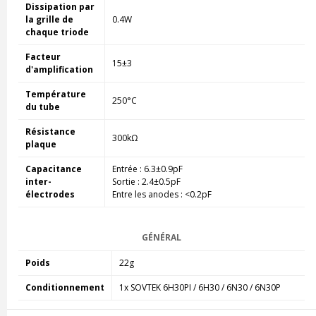
Dissipation par
la grille de
0.4W
chaque triode
Facteur
15±3
d'amplification
Température
250°C
du tube
Résistance
300kΩ
plaque
Capacitance
Entrée : 6.3±0.9pF
inter-
Sortie : 2.4±0.5pF
électrodes
Entre les anodes : <0.2pF
GÉNÉRAL
Poids
22g
Conditionnement
1x SOVTEK 6H30PI / 6H30 / 6N30 / 6N30P