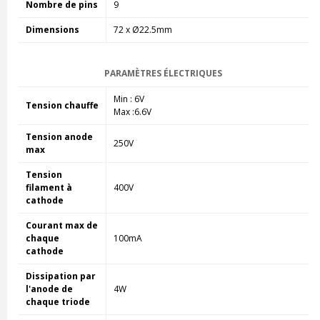
Nombre de pins
9
Dimensions
72 x Ø22.5mm
PARAMÈTRES ÉLECTRIQUES
Min : 6V
Tension chauffe
Max :6.6V
Tension anode
250V
max
Tension
filament à
400V
cathode
Courant max de
chaque
100mA
cathode
Dissipation par
l'anode de
4W
chaque triode