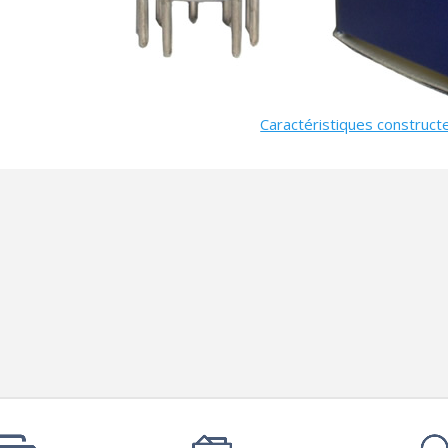
790,00 €
DAN CLARK AUDIO AEON 2
CLOSED NOIRE Casque...
919,00 €
Caractéristiques construct
EVERSOLO DMP-A6 MASTER
EDITION GEN 2 Lecteur...
1 290,00 €
LUXSIN X9 DAC Amplificateur
Casque AK4191 +...
1 099,00 €