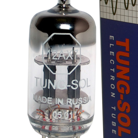
4,95 €
4,30 €
[GRADE B] DAYTON AUDIO
MKSX4 Enceinte Subwoofer...
179,90 €
149,00 €
AUDIOPHONICS DA-S250NC
Amplificateur Intégré...
649,00 €
579,00 €
FOSI AUDIO CA30
Amplificateur 4 Voies pour...
159,99 €
135,99 €
AUDIOPHONICS DAW-S250NC
Amplificateur Intégré...