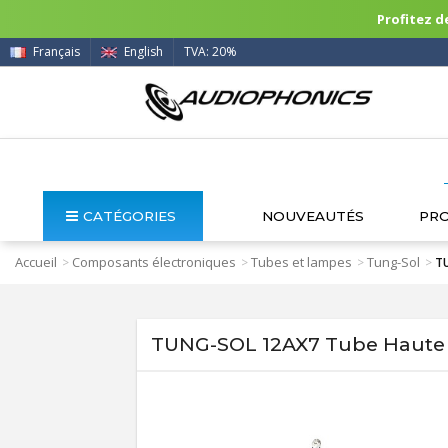
Profitez de
Français
English
TVA: 20%
CATÉGORIES
NOUVEAUTÉS
PR
Accueil
Composants électroniques
Tubes et lampes
Tung-Sol
>
>
>
>
TU
TUNG-SOL 12AX7 Tube Haute 