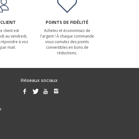
 CLIENT
POINTS DE FIDÉLITÉ
e client est
Achetez et économisez de
ndi au vendredi,
l'argent ! À chaque commande
 répondre à vos
vous cumulez des points
par mail.
convertibles en bons de
réductions.
Réseaux sociaux
e