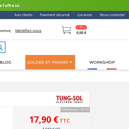
l'offre ici.
Avis clients
Paiement sécurisé
Livraison
Nous contacter
0
Identifiez-vous
nvenue,
0,00 €
BLOG
SOLDES ET PROMO
WORKSHOP
Référence : 6170
17,90 €
TTC