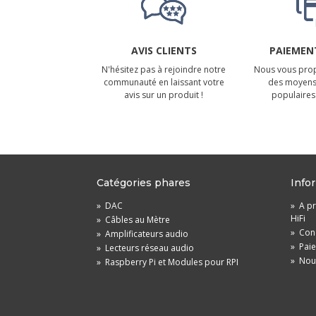
AVIS CLIENTS
PAIEMENT
N'hésitez pas à rejoindre notre
Nous vous prop
communauté en laissant votre
des moyens
avis sur un produit !
populaires 
Catégories phares
Info
»
DAC
»
A pr
HiFi
»
Câbles au Mètre
»
Cond
»
Amplificateurs audio
»
Pai
»
Lecteurs réseau audio
»
Nou
»
Raspberry Pi et Modules pour RPI