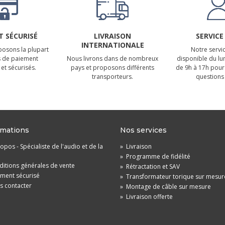
 SÉCURISÉ
LIVRAISON
SERVICE
INTERNATIONALE
osons la plupart
Notre servic
 de paiement
Nous livrons dans de nombreux
disponible du lu
et sécurisés.
pays et proposons différents
de 9h à 17h pour
transporteurs.
questions 
rmations
Nos services
opos - Spécialiste de l'audio et de la
»
Livraison
»
Programme de fidélité
itions générales de vente
»
Rétractation et SAV
ement sécurisé
»
Transformateur torique sur mesur
s contacter
»
Montage de câble sur mesure
»
Livraison offerte