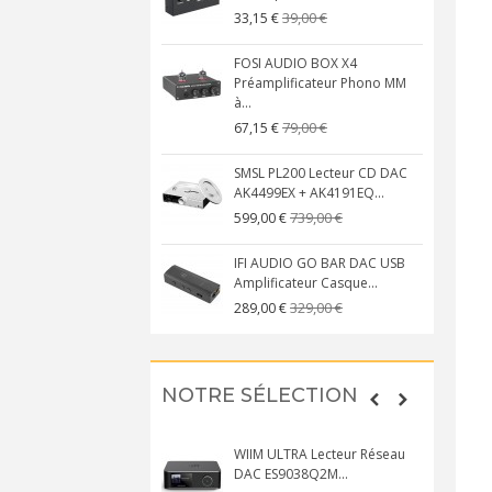
39,00 €
33,15 €
FOSI AUDIO BOX X4
Préamplificateur Phono MM
à...
79,00 €
67,15 €
SMSL PL200 Lecteur CD DAC
AK4499EX + AK4191EQ...
739,00 €
599,00 €
IFI AUDIO GO BAR DAC USB
Amplificateur Casque...
329,00 €
289,00 €
NOTRE SÉLECTION
WIIM ULTRA Lecteur Réseau
DAC ES9038Q2M...