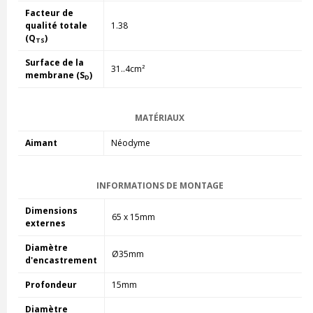
Facteur de
qualité totale
1.38
(Q
)
TS
Surface de la
31..4cm²
membrane (S
)
D
MATÉRIAUX
Aimant
Néodyme
INFORMATIONS DE MONTAGE
Dimensions
65 x 15mm
externes
Diamètre
Ø35mm
d'encastrement
Profondeur
15mm
Diamètre