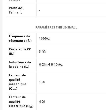
Poids de
-
l'aimant
PARAMÈTRES THIELE-SMALL
Fréquence de
1696Hz
résonance (f
)
S
Résistance CC
3.4Ω
(R
)
E
Inductance de
0.03mH @ 10kHz
la bobine (L
)
E
Facteur de
qualité
1.90
mécanique
(Q
)
MS
Facteur de
qualité
4.99
électrique (Q
)
ES