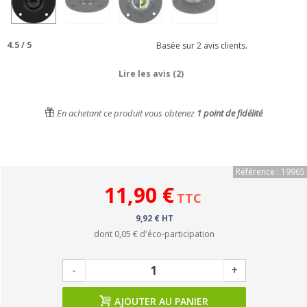
4.5
/
5
Basée sur
2
avis clients.
Lire les avis (2)
En achetant ce produit vous obtenez
1
point de fidélité
Référence : 19965
11,90 €
TTC
9,92 € HT
dont
0,05 €
d'éco-participation
-
+
AJOUTER AU PANIER