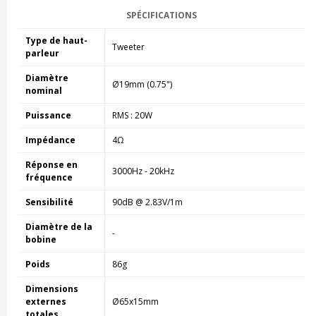
SPÉCIFICATIONS
Type de haut-
Tweeter
parleur
Diamètre
Ø19mm (0.75")
nominal
Puissance
RMS : 20W
Impédance
4Ω
Réponse en
3000Hz - 20kHz
fréquence
Sensibilité
90dB @ 2.83V/1m
Diamètre de la
-
bobine
Poids
86g
Dimensions
externes
Ø65x15mm
totales