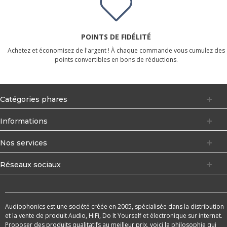
POINTS DE FIDÉLITÉ
Achetez et économisez de l'argent ! À chaque commande vous cumulez des
points convertibles en bons de réductions.
Catégories phares
Informations
Nos services
Réseaux sociaux
Audiophonics est une société créée en 2005, spécialisée dans la distribution
et la vente de produit Audio, HiFi, Do It Yourself et électronique sur internet.
Proposer des produits qualitatifs au meilleur prix, voici la philosophie qui