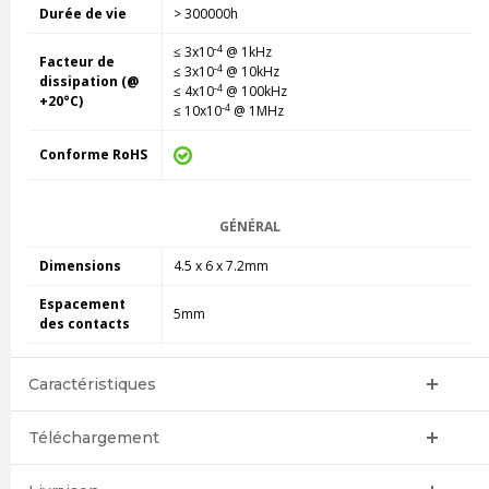
Durée de vie
> 300000h
-4
≤ 3x10
@ 1kHz
Facteur de
-4
≤ 3x10
@ 10kHz
dissipation (@
-4
≤ 4x10
@ 100kHz
+20°C)
-4
≤ 10x10
@ 1MHz
Conforme RoHS
GÉNÉRAL
Dimensions
4.5 x 6 x 7.2mm
Espacement
5mm
des contacts
Caractéristiques
Téléchargement