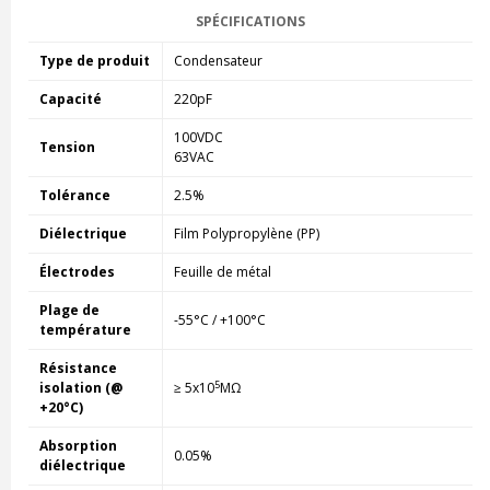
SPÉCIFICATIONS
Type de produit
Condensateur
Capacité
220pF
100VDC
Tension
63VAC
Tolérance
2.5%
Diélectrique
Film Polypropylène (PP)
Électrodes
Feuille de métal
Plage de
-55°C / +100°C
température
Résistance
5
isolation (@
≥ 5x10
MΩ
+20°C)
Absorption
0.05%
diélectrique