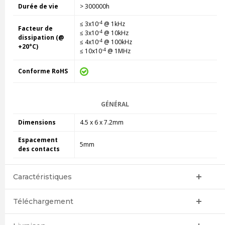
Durée de vie
> 300000h
-4
≤ 3x10
@ 1kHz
Facteur de
-4
≤ 3x10
@ 10kHz
dissipation (@
-4
≤ 4x10
@ 100kHz
+20°C)
-4
≤ 10x10
@ 1MHz
Conforme RoHS
GÉNÉRAL
Dimensions
4.5 x 6 x 7.2mm
Espacement
5mm
des contacts
Caractéristiques
Téléchargement