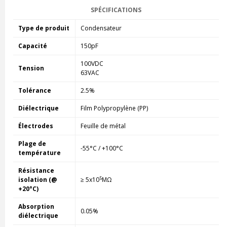
SPÉCIFICATIONS
Type de produit
Condensateur
Capacité
150pF
100VDC
Tension
63VAC
Tolérance
2.5%
Diélectrique
Film Polypropylène (PP)
Électrodes
Feuille de métal
Plage de
-55°C / +100°C
température
Résistance
5
isolation (@
≥ 5x10
MΩ
+20°C)
Absorption
0.05%
diélectrique